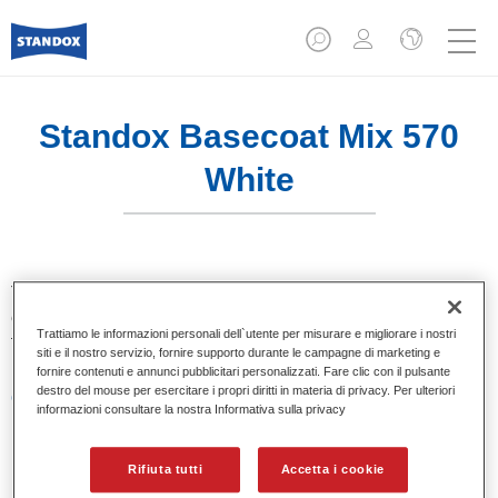
Standox Basecoat Mix 570
White
Tinta base convenzionale con eccezionale potere riempitivo
e buona opacità. Si distingue per l’ottimo punto tinta e per la
Trattiamo le informazioni personali dell`utente per misurare e migliorare i nostri
facilità di sfumatura. Ideale per riparazioni professionali.
siti e il nostro servizio, fornire supporto durante le campagne di marketing e
fornire contenuti e annunci pubblicitari personalizzati. Fare clic con il pulsante
destro del mouse per esercitare i propri diritti in materia di privacy. Per ulteriori
Caratteristiche del prodotto
informazioni consultare la nostra Informativa sulla privacy
Eccezionale punto tinta.
Colori pastello, metallizzati e perlati.
Eccellenti proprietà di riempimento.
Rifiuta tutti
Accetta i cookie
Buona opacità.