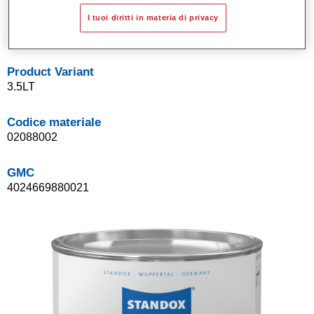
Sistema di basi opache a solvente Standox.
I tuoi diritti in materia di privacy
Facile da sfumare.
Product Variant
3.5LT
Codice materiale
02088002
GMC
4024669880021