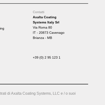
Contatti
Axalta Coating
Systems Italy Srl
Via Roma 80
ing
IT - 20873 Cavenago
Brianza - MB
+39 (0) 2 95 123 1
trati di Axalta Coating Systems, LLC e / o suoi