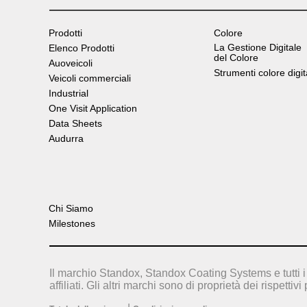
Prodotti
Colore
La Gestione Digitale
Elenco Prodotti
del Colore
Auoveicoli
Strumenti colore digit
Veicoli commerciali
Industrial
One Visit Application
Data Sheets
Audurra
Chi Siamo
Milestones
Il marchio Standox, Standox Coating Systems e tutti i 
affiliati. Gli altri marchi sono di proprietà dei rispettivi 