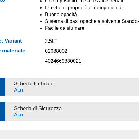
Colori pastello, metallizzati e perlati.
Eccellenti proprietà di riempimento.
Buona opacità.
Sistema di basi opache a solvente Standox
Facile da sfumare.
t Variant
3.5LT
 materiale
02088002
4024669880021
Scheda Technice
Apri
Scheda di Sicurezza
Apri