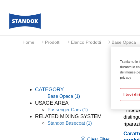
Home
Prodotti
Elenco Prodotti
Base Opaca
Trattiamo le i
durante le ca
del mouse per 
privacy
CATEGORY
I tuoi dir
Base Opaca
(1)
USAGE AREA
Passenger Cars
(1)
Tinta b
RELATED MIXING SYSTEM
distingu
Standox Basecoat
(1)
riparaz
Caratt
Clear Filter
prodot