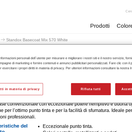
Cer
Prodotti
Color
Standox Basecoat Mix 570 White
nformazioni personali dell`utente per misurare e migliorare i nostri siti e il nostro servizio, for
mpagne di marketing e fornire contenuti e annunci pubblicitari personalizzati. Fare clic con il 
esercitare i propri diritti in materia di privacy. Per ulteriori informazioni consultare la nostra 
Standox Basecoat Mi
itti in materia di privacy
Rifiuta tutti
Accett
ase convenzionale con eccezionale potere riempitivo e buona op
e per l’ottimo punto tinta e per la facilità di sfumatura. Ideale pe
ioni professionali.
eristiche del
Eccezionale punto tinta.
to