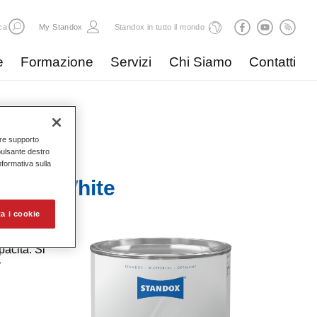
ca
My Standox
Standox in tutto il mondo
e
Formazione
Servizi
Chi Siamo
Contatti
nire supporto
pulsante destro
Informativa sulla
x 570 White
a i cookie
acità. Si
r