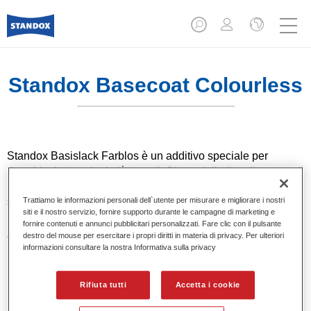
Standox Basecoat Colourless
Standox Basislack Farblos è un additivo speciale per
ritocchi e lavorazioni più grandi. Si consiglia l'applicazone di
un singolo strato prima della base opaca per ottenere una
Trattiamo le informazioni personali dell`utente per misurare e migliorare i nostri
sfumatura uniforme tra la vernice vecchia e quella nuova.
siti e il nostro servizio, fornire supporto durante le campagne di marketing e
fornire contenuti e annunci pubblicitari personalizzati. Fare clic con il pulsante
Caratteristiche del prodotto
destro del mouse per esercitare i propri diritti in materia di privacy. Per ulteriori
informazioni consultare la nostra Informativa sulla privacy
Per la sfumatura di basi opache Standox.
Dopo l'appassimento, continuare a lavorare con una
base opaca colorata.
Rifiuta tutti
Accetta i cookie