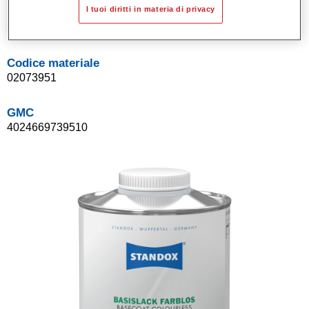
I tuoi diritti in materia di privacy
Product Variant
1LT
Codice materiale
02073951
GMC
4024669739510