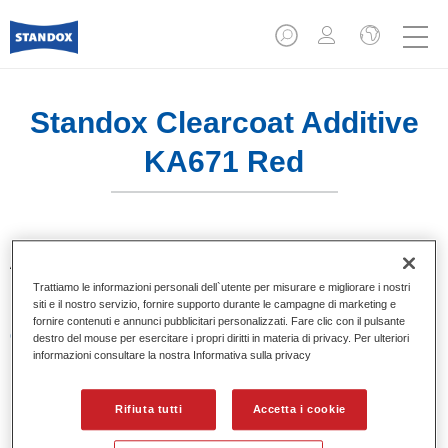
Standox Clearcoat Additive
KA671 Red
Additivi per trasparenti colorati. Colori luminosi e brillanti
utilizzando trasparenti Standocryl.
Trattiamo le informazioni personali dell`utente per misurare e migliorare i nostri
siti e il nostro servizio, fornire supporto durante le campagne di marketing e
fornire contenuti e annunci pubblicitari personalizzati. Fare clic con il pulsante
Caratteristiche del prodotto
destro del mouse per esercitare i propri diritti in materia di privacy. Per ulteriori
Confezionati in flaconi da 100 ml.
informazioni consultare la nostra Informativa sulla privacy
Facili da maneggiare e versare.
Disponibili in diversi colori.
Rifiuta tutti
Accetta i cookie