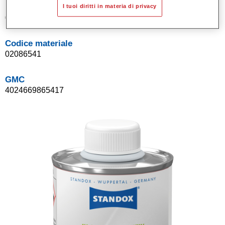
Product Variant
I tuoi diritti in materia di privacy
0.1LT
Codice materiale
02086541
GMC
4024669865417