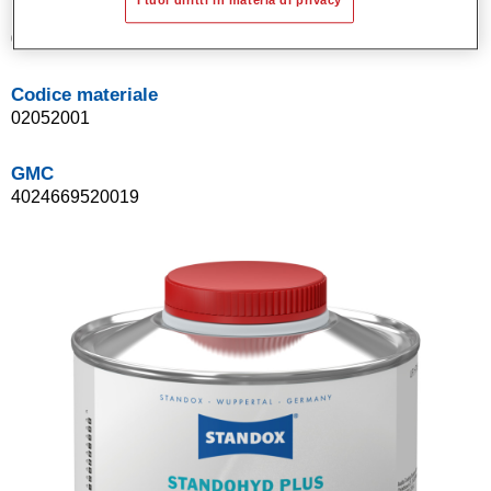
I tuoi diritti in materia di privacy
Product Variant
0.5LT
Codice materiale
02052001
GMC
4024669520019