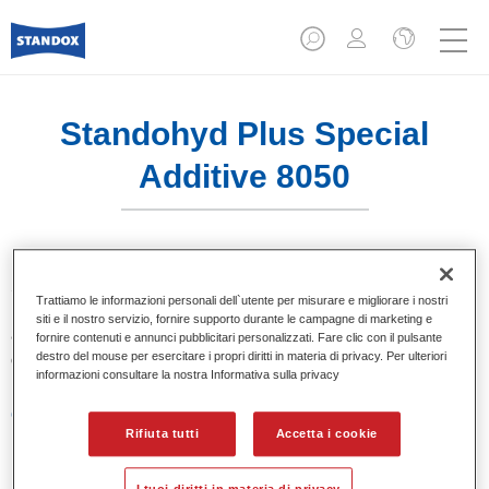
Standohyd Plus Special
Additive 8050
Standohyd Plus è uno dei sistemi di basi opache per auto
Trattiamo le informazioni personali dell`utente per misurare e migliorare i nostri
più efficienti e affidabili. Standohyd Plus Special Additive
siti e il nostro servizio, fornire supporto durante le campagne di marketing e
8050 è usato per applicazioni triplo-strato per assicurare la
fornire contenuti e annunci pubblicitari personalizzati. Fare clic con il pulsante
destro del mouse per esercitare i propri diritti in materia di privacy. Per ulteriori
completa essiccazione della base opaca.
informazioni consultare la nostra Informativa sulla privacy
Caratteristiche del prodotto
Rifiuta tutti
Accetta i cookie
Per la stabilizzazione dei colori Standohyd Plus.