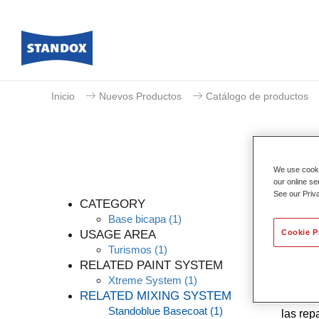
Inicio
Nuevos Productos
Catálogo de productos
We use cookie
our online se
See our Priv
CATEGORY
Base bicapa
(1)
USAGE AREA
Cookie P
Turismos
(1)
Gracias
RELATED PAINT SYSTEM
altos d
Xtreme System
(1)
conocim
RELATED MIXING SYSTEM
nuestro
Standoblue Basecoat
(1)
las rep