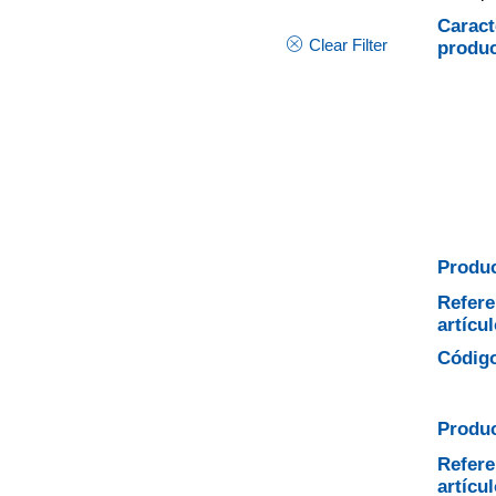
Caract
Clear Filter
produ
Produc
Refere
artícul
Código
Produc
Refere
artícul