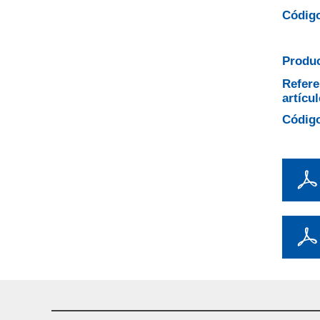
Código
Produc
Refere
artícul
Código