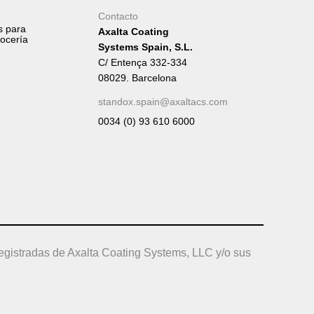
Contacto
s para
Axalta Coating
rocería
Systems Spain, S.L.
C/ Entença 332-334
08029. Barcelona
standox.spain@axaltacs.com
0034 (0) 93 610 6000
egistradas de Axalta Coating Systems, LLC y/o sus