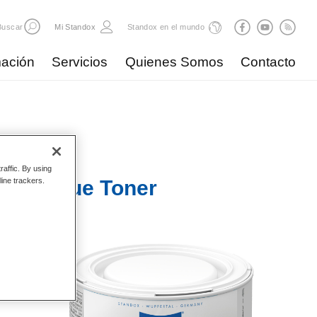
Buscar
Mi Standox
Standox en el mundo
ación
Servicios
Quienes Somos
Contacto
raffic. By using
 184 Blue Toner
line trackers.
es más
or, el
en
anto en