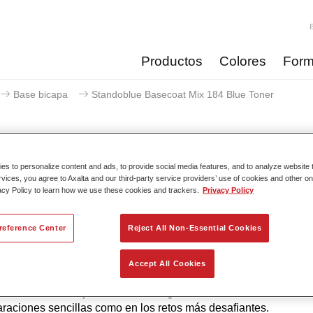
Productos
Colores
Form
Base bicapa
Standoblue Basecoat Mix 184 Blue Toner
s to personalize content and ads, to provide social media features, and to analyze website t
Standoblue Basecoat Mix
rvices, you agree to Axalta and our third-party service providers’ use of cookies and other on
acy Policy to learn how we use these cookies and trackers.
Privacy Policy
reference Center
Reject All Non-Essential Cookies
 a su continuo desarrollo, la serie Standoblue ofrece los nivel
e precisión de color. Esto se debe a que la competencia en el col
Accept All Cookies
iento tecnológico y los más altos estándares de calidad están 
 ADN. Standox ayuda al taller a lograr excelentes resultados, t
araciones sencillas como en los retos más desafiantes.