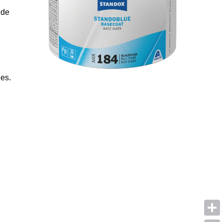
 de
les.