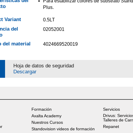
erísticas del
Para estabilizar colores de substrato Stan
cto
Plus.
t Variant
0.5LT
ncia del
02052001
o
 del material
4024669520019
Hoja de datos de seguridad
Descargar
Formación
Servicios
Drivus: Servicio
Axalta Academy
Talleres de Car
Nuestros Cursos
or
Repanet
Standovision videos de formación