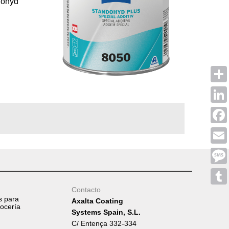
dohyd
Shar
Linke
Face
Emai
Mess
Contacto
Tumb
s para
Axalta Coating
rocería
Systems Spain, S.L.
C/ Entença 332-334