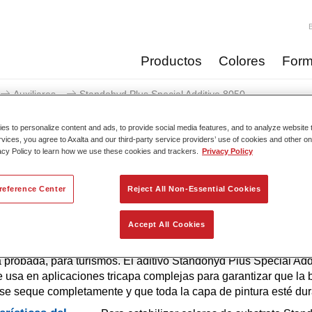
Productos
Colores
Form
Auxiliares
Standohyd Plus Special Additive 8050
s to personalize content and ads, to provide social media features, and to analyze website t
rvices, you agree to Axalta and our third-party service providers’ use of cookies and other on
acy Policy to learn how we use these cookies and trackers.
Privacy Policy
Standohyd Plus Special
reference Center
Reject All Non-Essential Cookies
Accept All Cookies
yd Plus es uno de los sistemas de base bicapa más eficientes
a probada, para turismos. El aditivo Standohyd Plus Special Add
 usa en aplicaciones tricapa complejas para garantizar que la 
se seque completamente y que toda la capa de pintura esté dur