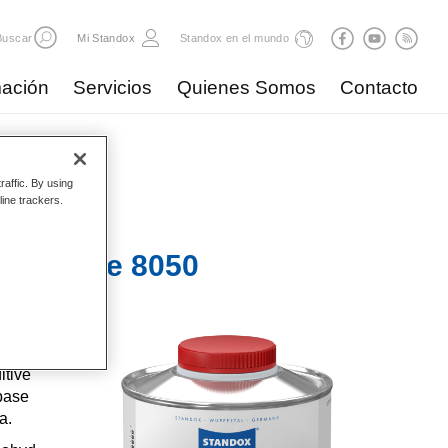
Buscar
Mi Standox
Standox en el mundo
ación
Servicios
Quienes Somos
Contacto
raffic. By using
line trackers.
 Additive 8050
, de
itive
base
a.