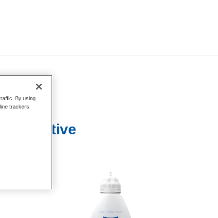
raffic. By using
line trackers.
ct Additive