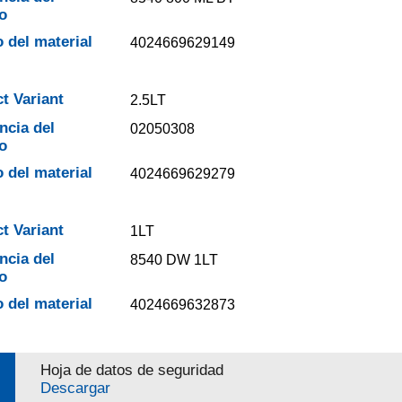
o
 del material
4024669629149
t Variant
2.5LT
ncia del
02050308
o
 del material
4024669629279
t Variant
1LT
ncia del
8540 DW 1LT
o
 del material
4024669632873
Hoja de datos de seguridad
Descargar