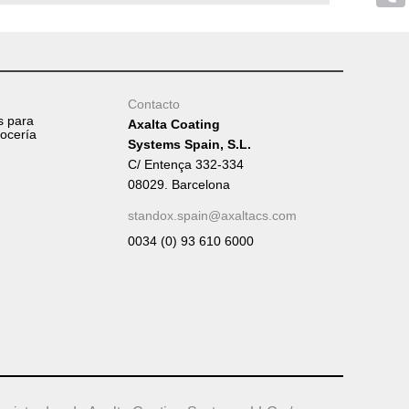
Tumb
Contacto
s para
Axalta Coating
rocería
Systems Spain, S.L.
C/ Entença 332-334
08029. Barcelona
standox.spain@axaltacs.com
0034 (0) 93 610 6000