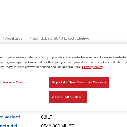
Auxiliares
Standoblue 8540 Effect Additive
s to personalize content and ads, to provide social media features, and to analyze website t
rvices, you agree to Axalta and our third-party service providers’ use of cookies and other on
acy Policy to learn how we use these cookies and trackers.
Privacy Policy
Standoblue 8540 Effe
reference Center
Reject All Non-Essential Cookies
Accept All Cookies
erísticas del
cto
t Variant
0.8LT
ncia del
8540 800 ML BT