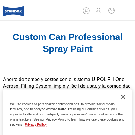
Custom Can Professional
Spray Paint
Ahorro de tiempo y costes con el sistema U-POL Fill-One
Aerosol Filling System limpio y fácil de usar, y la comodidad
del aerosol U-POL Custom Can.
We use cookies to personalize content and ads, to provide social media
Características del producto
features, and to analyze website traffic. By using our online services, you
Menores existencias de aerosoles de colores
agree to Axalta and our third-party service providers’ use of cookies and other
online trackers. See our Privacy Policy to learn how we use these cookies and
Válvula resistente y aplicación profesional
trackers.
Privacy Policy
Proporciona un acabado similar al de una pistola de
pintar