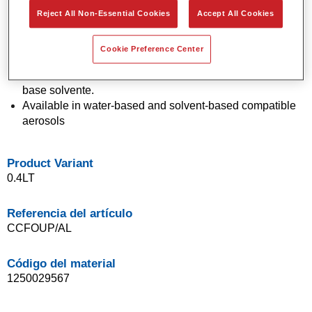
Pregasificado, listo para rellenar con cualquier color de
Reject All Non-Essential Cookies
Accept All Cookies
pintura
Se suministra con una tapa Fill-One para usar con la
Cookie Preference Center
máquina Fill-One
Disponible en aerosoles compatibles con base agua y
base solvente.
Available in water-based and solvent-based compatible
aerosols
Product Variant
0.4LT
Referencia del artículo
CCFOUP/AL
Código del material
1250029567