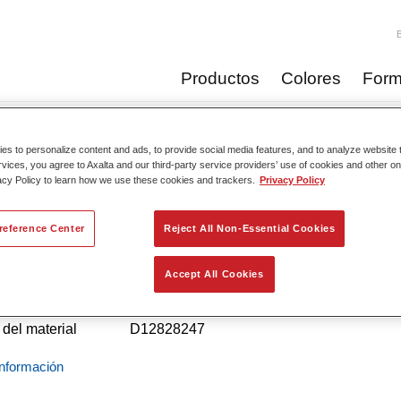
Productos
Colores
Form
s to personalize content and ads, to provide social media features, and to analyze website t
Catálogo de pro
rvices, you agree to Axalta and our third-party service providers’ use of cookies and other on
acy Policy to learn how we use these cookies and trackers.
Privacy Policy
reference Center
Reject All Non-Essential Cookies
dox Smart Blend Plus 5700​S
Accept All Cookies
cia del artículo
02078008
del material
D12828247
nformación