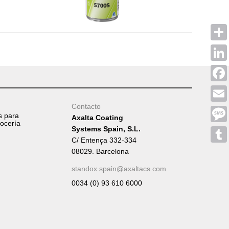
Shar
Linke
Face
Contacto
Emai
s para
Axalta Coating
rocería
Systems Spain, S.L.
Mess
C/ Entença 332-334
Tumb
08029. Barcelona
standox.spain@axaltacs.com
0034 (0) 93 610 6000