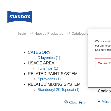
Inicio
Nuevos Productos
Catálogo de productos
We use cookie
our online se
See our Priv
CATEGORY
Diluyentes
(1)
USAGE AREA
Cookie P
Turismos
(1)
Stan
RELATED PAINT SYSTEM
Spraycans
(1)
Referen
RELATED MIXING SYSTEM
Standocryl 2K Topcoat
(1)
Código 
Más i
Clear Filter