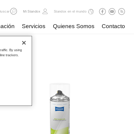
Buscar
Mi Standox
Standox en el mundo
ación
Servicios
Quienes Somos
Contacto
raffic. By using
ductos
line trackers.