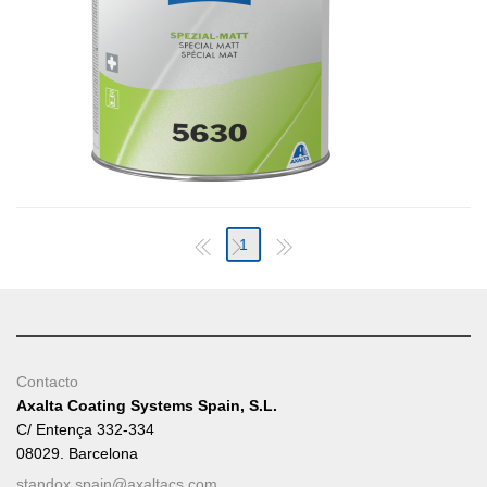
1
Contacto
Axalta Coating Systems Spain, S.L.
C/ Entença 332-334
08029. Barcelona
standox.spain@axaltacs.com