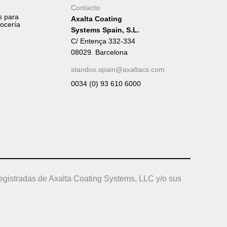
Contacto
s para
Axalta Coating
rocería
Systems Spain, S.L.
C/ Entença 332-334
08029. Barcelona
standox.spain@axaltacs.com
0034 (0) 93 610 6000
egistradas de Axalta Coating Systems, LLC y/o sus