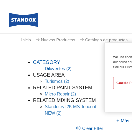
Inicio
Nuevos Productos
Catálogo de productos
We use cookie
CATEGORY
our online se
See our Priv
Diluyentes
(2)
USAGE AREA
Turismos
(2)
Cookie P
Stan
RELATED PAINT SYSTEM
Micro Repair
(2)
Referen
RELATED MIXING SYSTEM
Standocryl 2K MS Topcoat
Código 
NEW
(2)
Más i
Clear Filter