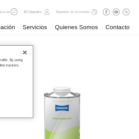
Buscar
Mi Standox
Standox en el mundo
ación
Servicios
Quienes Somos
Contacto
ductos
raffic. By using
line trackers.