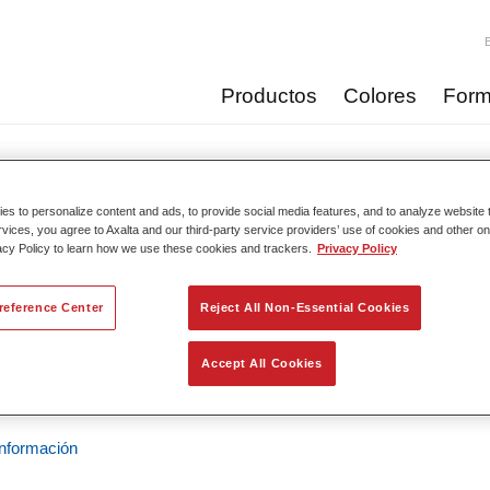
Productos
Colores
Form
Catálogo de pro
s to personalize content and ads, to provide social media features, and to analyze website t
rvices, you agree to Axalta and our third-party service providers’ use of cookies and other on
acy Policy to learn how we use these cookies and trackers.
Privacy Policy
reference Center
Reject All Non-Essential Cookies
dox Smart Blend Plus 5700​
cia del artículo
02078009
Accept All Cookies
del material
4024669780093
nformación