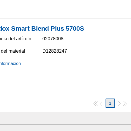
dox Smart Blend Plus 5700​S
cia del artículo
02078008
del material
D12828247
nformación
1