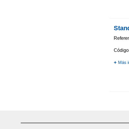
Stan
Referen
Código 
Más i