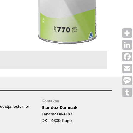
Shar
Linke
Face
Emai
Mess
Kontakter
Tumb
edstjenester for
Standox Danmark
Tangmosevej 87
DK - 4600 Køge