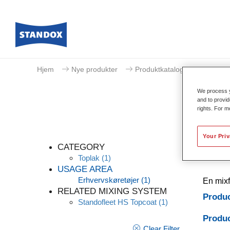
Hjem
Nye produkter
Produktkatalog
Toplak
We process y
and to provid
rights. For m
Your Pri
CATEGORY
Toplak
(1)
USAGE AREA
Erhvervskøretøjer
(1)
En mixf
RELATED MIXING SYSTEM
Produc
Standofleet HS Topcoat
(1)
Produc
Clear Filter