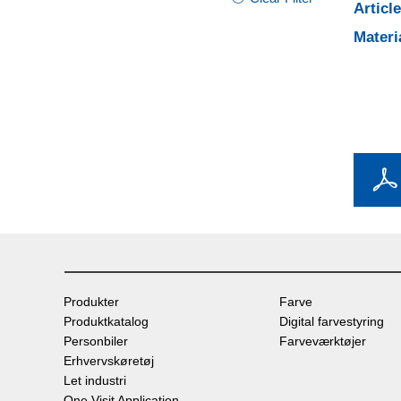
Articl
Materi
Produkter
Farve
Produktkatalog
Digital farvestyring
Personbiler
Farveværktøjer
Erhvervskøretøj
Let industri
One Visit Application