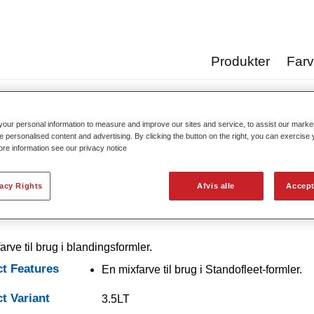
Produkter
Far
Standofleet Mix 770 White
our personal information to measure and improve our sites and service, to assist our mark
e personalised content and advertising. By clicking the button on the right, you can exercise
ore information see our privacy notice
Standofleet Mix 7
vacy Rights
Afvis alle
Accept
arve til brug i blandingsformler.
t Features
En mixfarve til brug i Standofleet-formler.
t Variant
3.5LT