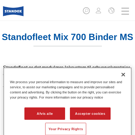
Standofleet Mix 700 Binder MS
Standofleet er det modulære laksystem til erhvervskøretøjer,
der overholder EU's strenge VOC-begrænsninger.
Standofleet Mix 700 Binder MS er et mellemfast bindemiddel
We process your personal information to measure and improve our sites and
til brug i Standofleet-formler.
service, to assist our marketing campaigns and to provide personalised
content and advertising. By clicking the button on the right, you can exercise
your privacy rights. For more information see our privacy notice
Product Features
Standofleet Matt Binder til brug i dæklakker med medium
Afvis alle
Accepter cookies
tørstofindhold til fremstilling af finish af højeste kvalitet.
Your Privacy Rights
Product Variant