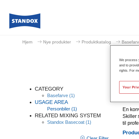
Hjem
Nye produkter
Produktkatalog
Basefar
We process y
and to provid
rights. For m
Your Pri
CATEGORY
Basefarve
(1)
USAGE AREA
Personbiler
(1)
En konv
RELATED MIXING SYSTEM
Skiller
Standox Basecoat
(1)
til pro
Produc
Clear Filter