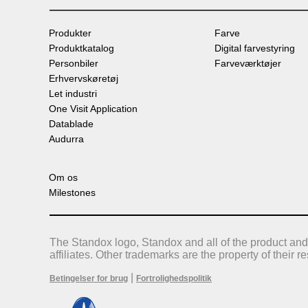
Produkter
Farve
Produktkatalog
Digital farvestyring
Personbiler
Farveværktøjer
Erhvervskøretøj
Let industri
One Visit Application
Datablade
Audurra
Om os
Milestones
The Standox logo, Standox and all of the product and
affiliates. Other trademarks are the property of their 
|
Betingelser for brug
Fortrolighedspolitik