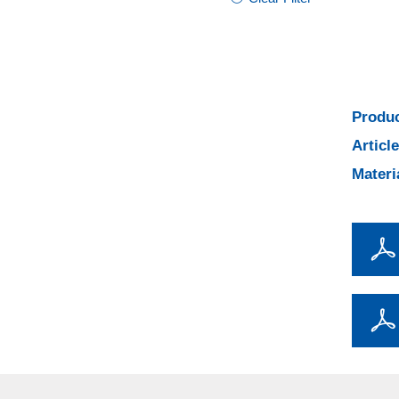
Produc
Articl
Materi