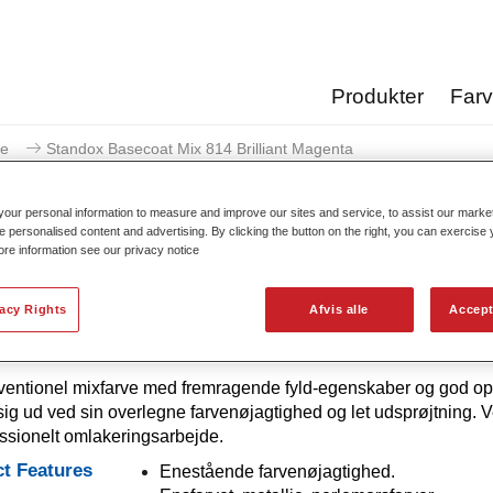
Produkter
Far
ve
Standox Basecoat Mix 814 Brilliant Magenta
our personal information to measure and improve our sites and service, to assist our mark
e personalised content and advertising. By clicking the button on the right, you can exercise
ore information see our privacy notice
Standox Basecoat Mix 814 
vacy Rights
Afvis alle
Accept
entionel mixfarve med fremragende fyld-egenskaber og god opa
 sig ud ved sin overlegne farvenøjagtighed og let udsprøjtning. 
fessionelt omlakeringsarbejde.
t Features
Enestående farvenøjagtighed.