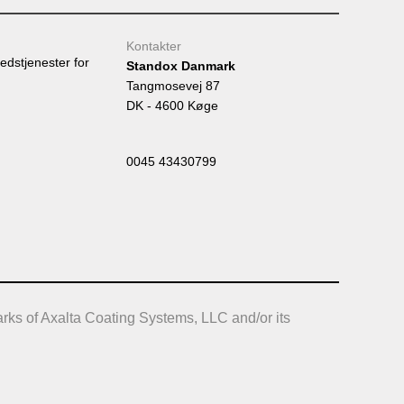
Kontakter
edstjenester for
Standox Danmark
Tangmosevej 87
DK - 4600 Køge
0045 43430799
rks of Axalta Coating Systems, LLC and/or its