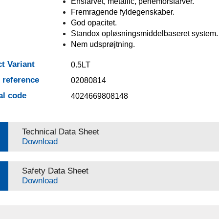
Ensfarvet, metallic, perlemorsfarver.
Fremragende fyldegenskaber.
God opacitet.
Standox opløsningsmiddelbaseret system.
Nem udsprøjtning.
t Variant
0.5LT
e reference
02080814
al code
4024669808148
Technical Data Sheet
Download
Safety Data Sheet
Download