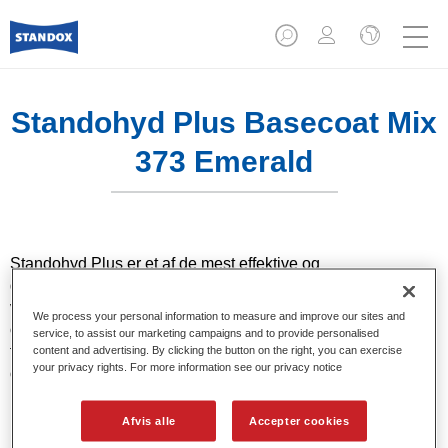
Standohyd Plus Basecoat Mix
373 Emerald
Standohyd Plus er et af de mest effektive og
gennemprøvede basefarvesystemer til personbiler. Det er et
vandbaseret, miljøansvarligt system med lavt indhold af
We process your personal information to measure and improve our sites and
opløsningsmidler, som tilbyder fremragende
service, to assist our marketing campaigns and to provide personalised
farvenøjagtighed og effektiv påføring kombineret med
content and advertising. By clicking the button on the right, you can exercise
your privacy rights. For more information see our privacy notice
overlegen kvalitet til metalliske og ensfarvede lakker.
Afvis alle
Accepter cookies
Product Features
Ensfarvede, metallic-, perlemorsfarver.