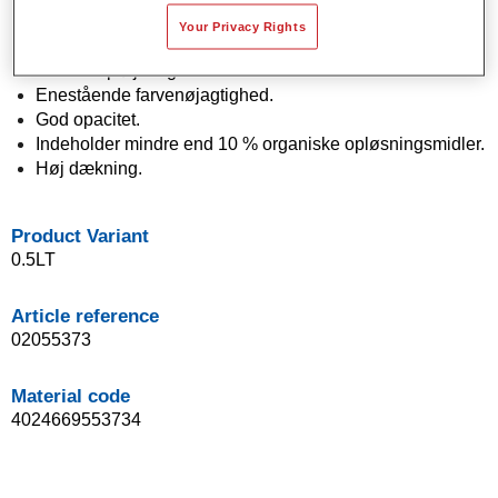
Vandbaseret.
Your Privacy Rights
Påføring i en enkelt sprøjtegang (One Visit Application).
Nem udsprøjtning.
Enestående farvenøjagtighed.
God opacitet.
Indeholder mindre end 10 % organiske opløsningsmidler.
Høj dækning.
Product Variant
0.5LT
Article reference
02055373
Material code
4024669553734