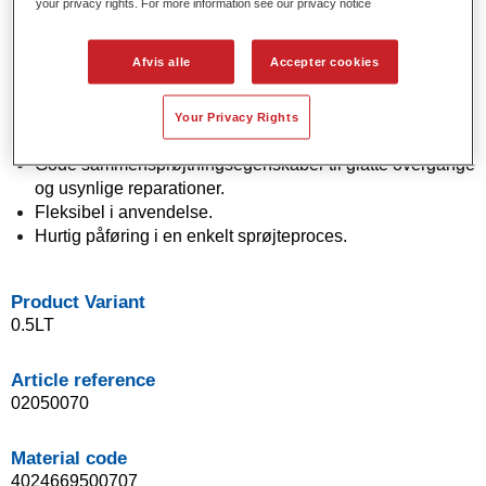
your privacy rights. For more information see our privacy notice
Product Features
Solide og effektfarver ved hjælp af avanceret
Afvis alle
Accepter cookies
pigmentteknologi.
Enestående farvenøjagtighed.
Fremragende farvede kontrol.
Your Privacy Rights
Fremragende flydeegenskaber.
Gode sammensprøjtningsegenskaber til glatte overgange
og usynlige reparationer.
Fleksibel i anvendelse.
Hurtig påføring i en enkelt sprøjteproces.
Product Variant
0.5LT
Article reference
02050070
Material code
4024669500707