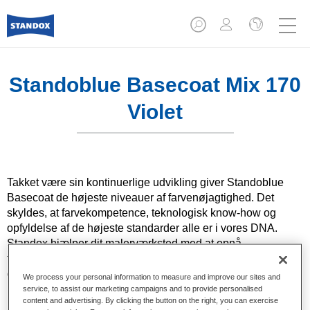
Standoblue Basecoat Mix 170
Violet
Takket være sin kontinuerlige udvikling giver Standoblue
Basecoat de højeste niveauer af farvenøjagtighed. Det
skyldes, at farvekompetence, teknologisk know-how og
opfyldelse af de højeste standarder alle er i vores DNA.
Standox hjælper dit malerværksted med at opnå
fremragende resultater, hvad enten det gælder
dagligdagsreparationer eller de mest udfordrende
We process your personal information to measure and improve our sites and
reparationer.
service, to assist our marketing campaigns and to provide personalised
content and advertising. By clicking the button on the right, you can exercise