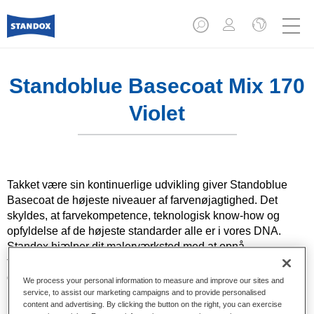
Standoblue Basecoat Mix 170
Violet
Takket være sin kontinuerlige udvikling giver Standoblue
Basecoat de højeste niveauer af farvenøjagtighed. Det
skyldes, at farvekompetence, teknologisk know-how og
opfyldelse af de højeste standarder alle er i vores DNA.
Standox hjælper dit malerværksted med at opnå
fremragende resultater, hvad enten det gælder
dagligdagsreparationer eller de mest udfordrende
We process your personal information to measure and improve our sites and
reparationer.
service, to assist our marketing campaigns and to provide personalised
content and advertising. By clicking the button on the right, you can exercise