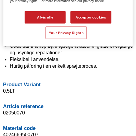
your privacy rights. For more information see our privacy notice
Product Features
Solide og effektfarver ved hjælp af avanceret
Afvis alle
Accepter cookies
pigmentteknologi.
Enestående farvenøjagtighed.
Fremragende farvede kontrol.
Your Privacy Rights
Fremragende flydeegenskaber.
Gode sammensprøjtningsegenskaber til glatte overgange
og usynlige reparationer.
Fleksibel i anvendelse.
Hurtig påføring i en enkelt sprøjteproces.
Product Variant
0.5LT
Article reference
02050070
Material code
4024669500707