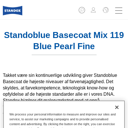
Standoblue Basecoat Mix 119
Blue Pearl Fine
Takket være sin kontinuerlige udvikling giver Standoblue
Basecoat de højeste niveauer af farvenøjagtighed. Det
skyldes, at farvekompetence, teknologisk know-how og
opfyldelse af de højeste standarder alle er i vores DNA.
Standox hjælper dit malerværksted med at opnå
fremragende resultater, hvad enten det gælder
dagligdagsreparationer eller de mest udfordrende
We process your personal information to measure and improve our sites and
reparationer.
service, to assist our marketing campaigns and to provide personalised
content and advertising. By clicking the button on the right, you can exercise