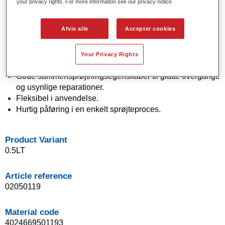
your privacy rights. For more information see our privacy notice
Product Features
Solide og effektfarver ved hjælp af avanceret
Afvis alle
Accepter cookies
pigmentteknologi.
Enestående farvenøjagtighed.
Fremragende farvede kontrol.
Your Privacy Rights
Fremragende flydeegenskaber.
Gode sammensprøjtningsegenskaber til glatte overgange
og usynlige reparationer.
Fleksibel i anvendelse.
Hurtig påføring i en enkelt sprøjteproces.
Product Variant
0.5LT
Article reference
02050119
Material code
4024669501193