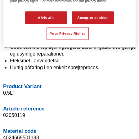
your privacy rights. For more information see our privacy notice
Product Features
Solide og effektfarver ved hjælp af avanceret
Afvis alle
Accepter cookies
pigmentteknologi.
Enestående farvenøjagtighed.
Fremragende farvede kontrol.
Your Privacy Rights
Fremragende flydeegenskaber.
Gode sammensprøjtningsegenskaber til glatte overgange
og usynlige reparationer.
Fleksibel i anvendelse.
Hurtig påføring i en enkelt sprøjteproces.
Product Variant
0.5LT
Article reference
02050119
Material code
4024669501193