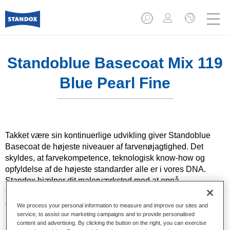
Standoblue Basecoat Mix 119
Blue Pearl Fine
Takket være sin kontinuerlige udvikling giver Standoblue
Basecoat de højeste niveauer af farvenøjagtighed. Det
skyldes, at farvekompetence, teknologisk know-how og
opfyldelse af de højeste standarder alle er i vores DNA.
Standox hjælper dit malerværksted med at opnå
fremragende resultater, hvad enten det gælder
dagligdagsreparationer eller de mest udfordrende
We process your personal information to measure and improve our sites and
reparationer.
service, to assist our marketing campaigns and to provide personalised
content and advertising. By clicking the button on the right, you can exercise