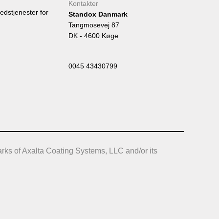
Kontakter
edstjenester for
Standox Danmark
Tangmosevej 87
DK - 4600 Køge
0045 43430799
rks of Axalta Coating Systems, LLC and/or its