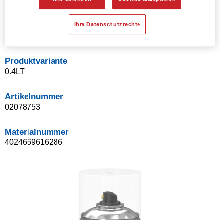
Besonders geeinget zur Verwendung mit Standocryl
Klarlacken der neuen Generation
Ihre Datenschutzrechte
Geringer Polieraufwand.
Produktvariante
0.4LT
Artikelnummer
02078753
Materialnummer
4024669616286