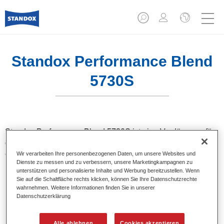
Standox Performance Blend
5730S
Standox Performance Blend 5730S ist eine Verdünnung für
die Beilackierung auf Alt- und Werkslackierungen. Sie
eignet sich hervorragend zum Beilackieren von Standocryl
Wir verarbeiten Ihre personenbezogenen Daten, um unsere Websites und
Dienste zu messen und zu verbessern, unsere Marketingkampagnen zu
Klarlacken der neuen Generation.
unterstützen und personalisierte Inhalte und Werbung bereitzustellen. Wenn
Sie auf die Schaltfläche rechts klicken, können Sie Ihre Datenschutzrechte
wahrnehmen. Weitere Informationen finden Sie in unserer
Produktmerkmale
Datenschutzerklärung
Für übergangslose Randzonen im Beilackierbereich.
Hervorragendes Anlösevermögen von Alt- und
Werkslackierungen.
Alle ablehnen
Cookies akzeptieren