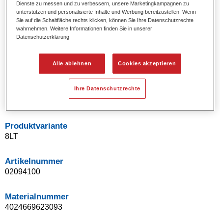
Dienste zu messen und zu verbessern, unsere Marketingkampagnen zu
unterstützen und personalisierte Inhalte und Werbung bereitzustellen. Wenn
Produktmerkmale
Sie auf die Schaltfläche rechts klicken, können Sie Ihre Datenschutzrechte
wahrnehmen. Weitere Informationen finden Sie in unserer
VOC-konform.
Datenschutzerklärung
Direkte Verarbeitung auf Metall oder Plastik.
Hervorragendes Aussehen.
Gute Korrosionsschutz- und Haftungseigenschaften.
Alle ablehnen
Cookies akzeptieren
Kann mit allen Standofleet -Decklacken überlackiert
werden.
Ihre Datenschutzrechte
Can be overcoated with all Standofleet topcoats.
Produktvariante
8LT
Artikelnummer
02094100
Materialnummer
4024669623093