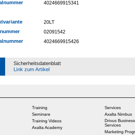
ialnummer
4024669915341
tvariante
20LT
elnummer
02091542
ialnummer
4024669915426
Sicherheitsdatenblatt
Link zum Artikel
Training
Services
Seminare
Axalta Nimbus
Drivus Business
Training Videos
Services
Axalta Academy
Marketing Prog