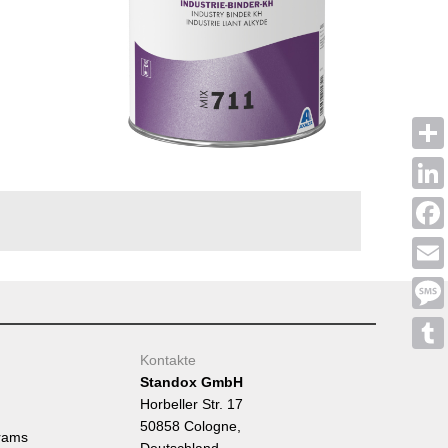
Shar
Linke
Face
Emai
Mess
Kontakte
Tumb
Standox GmbH
Horbeller Str. 17
50858 Cologne,
rams