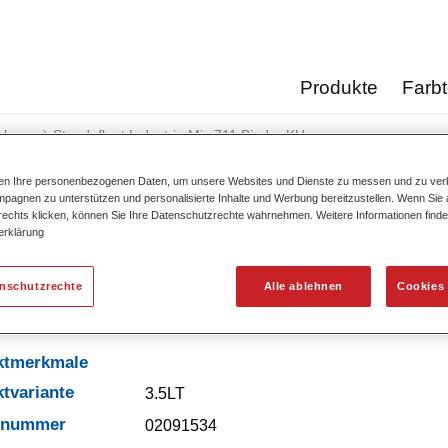
Produkte
Farb
cke
Standofleet Industrie Mix 711 Binder KH
ten Ihre personenbezogenen Daten, um unsere Websites und Dienste zu messen und zu ver
pagnen zu unterstützen und personalisierte Inhalte und Werbung bereitzustellen. Wenn Sie a
 rechts klicken, können Sie Ihre Datenschutzrechte wahrnehmen. Weitere Informationen finde
erklärung
Standofleet Industrie Mi
enschutzrechte
Alle ablehnen
Cookies 
ktmerkmale
tvariante
3.5LT
elnummer
02091534