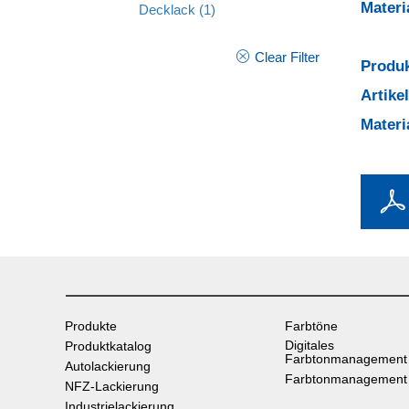
Mater
Decklack
(1)
Clear Filter
Produk
Artik
Mater
Produkte
Farbtöne
Digitales
Produktkatalog
Farbtonmanagement
Autolackierung
Farbtonmanagement
NFZ-Lackierung
Industrielackierung