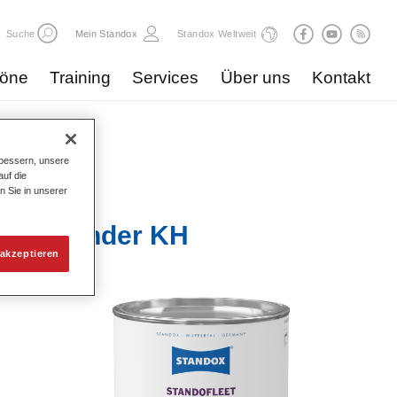
Suche
Mein Standox
Standox Weltweit
töne
Training
Services
Über uns
Kontakt
bessern, unsere
uf die
n Sie in unserer
x 711 Binder KH
akzeptieren