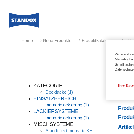
Home
Neue Produkte
Produktkatalog
Deckla
Wir verarbei
Marketingkam
Schaltfläche
Datenschutz
KATEGORIE
Ihre Dat
Decklacke
(1)
EINSATZBEREICH
Industrielackierung
(1)
Produ
LACKIERSYSTEME
Produk
Industrielackierung
(1)
MISCHSYSTEME
Artik
Standofleet Industrie KH