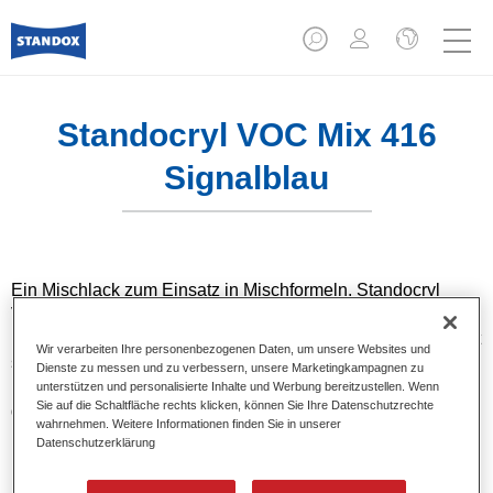
Standocryl VOC Mix 416
Signalblau
Ein Mischlack zum Einsatz in Mischformeln. Standocryl
VOC-Autolack ist ein hochwertiger, lösemittelbasierender 2-
Komponenten VOC-Decklack für alle Uni-Farbtöne. Er bietet
Wir verarbeiten Ihre personenbezogenen Daten, um unsere Websites und
sehr gute Deckfähigkeit und Farbtongenauigkeit dank
Dienste zu messen und zu verbessern, unsere Marketingkampagnen zu
neuester Pigmenttechnologie. Außerdem zeichnet er sich
unterstützen und personalisierte Inhalte und Werbung bereitzustellen. Wenn
Sie auf die Schaltfläche rechts klicken, können Sie Ihre Datenschutzrechte
durch ausgezeichnete Brillanz und außergewöhnliche
wahrnehmen. Weitere Informationen finden Sie in unserer
Ergiebigkeit aus.
Datenschutzerklärung
Produktmerkmale