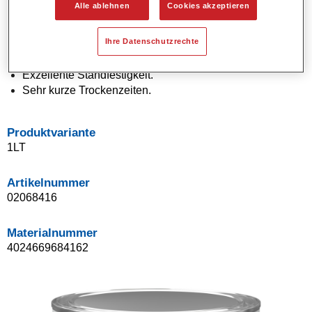
Alle ablehnen
Cookies akzeptieren
Hochwertiger VOC-Decklack.
Ausgezeichnete Polierfähigkeit.
Ihre Datenschutzrechte
Wirtschaftliche Verarbeitung.
Applikation in einem Arbeitsgang (One Visit Application).
Exzellente Standfestigkeit.
Sehr kurze Trockenzeiten.
Produktvariante
1LT
Artikelnummer
02068416
Materialnummer
4024669684162