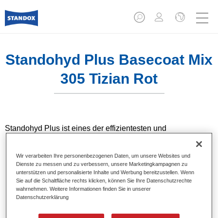
Standohyd Plus Basecoat Mix
305 Tizian Rot
Standohyd Plus ist eines der effizientesten und
bewährtesten PKW-Basislacksysteme. Standohyd Plus
Basecoat ist ein wasserverdünnbares, lösemittelarmes und
Wir verarbeiten Ihre personenbezogenen Daten, um unsere Websites und
umweltschonendes Decklacksystem mit hervorragender
Dienste zu messen und zu verbessern, unsere Marketingkampagnen zu
Farbtongenauigkeit und rationeller Verarbeitung in
unterstützen und personalisierte Inhalte und Werbung bereitzustellen. Wenn
überragender Qualität für Metallic- und Unifarbtöne.
Sie auf die Schaltfläche rechts klicken, können Sie Ihre Datenschutzrechte
wahrnehmen. Weitere Informationen finden Sie in unserer
Datenschutzerklärung
Produktmerkmale
Uni-, Metallic-, Pearl-Farbtöne.