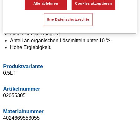
Alle ablehnen
Cookies akzeptieren
Wasserverdünnbar.
Applikation in einem Arbeitsgang (One Visit Application).
Leichtes Beilackieren.
Ihre Datenschutzrechte
Optimale Farbtongenauigkeit.
Gutes Deckvermögen.
Anteil an organischen Lösemitteln unter 10 %.
Hohe Ergiebigkeit.
Produktvariante
0.5LT
Artikelnummer
02055305
Materialnummer
4024669553055