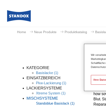
Home
Neue Produkte
Produktkatalog
Basisl
Wir verarbei
Marketingkam
Schaltfläche
Datenschutz
KATEGORIE
Basislacke
(1)
EINSATZBEREICH
Ihre Dat
Pkw-Lackierung
(1)
Die höc
LACKIERSYSTEME
kontinu
Xtreme System
(1)
how sow
MISCHSYSTEME
Blut. S
Standoblue Basislack
(1)
Reparat