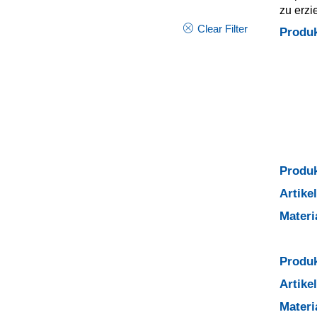
zu erzi
Clear Filter
Produ
Produk
Artik
Mater
Produk
Artik
Mater