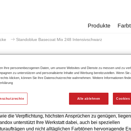
Produkte
Farb
acke
Standoblue Basecoat Mix 248 Intensivschwarz
ten Ihre personenbezogenen Daten, um unsere Websites und Dienste zu messen und zu ver
pagnen zu unterstützen und personalisierte Inhalte und Werbung bereitzustellen. Wenn Sie a
Standoblue Basecoat Mix 24
 rechts klicken, können Sie Ihre Datenschutzrechte wahrnehmen. Weitere Informationen finde
erklärung
enschutzrechte
Alle ablehnen
Cookies 
hste Farbtongenauigkeit von Standoblue Basislack ist das Erg
ierlicher Weiterentwicklung. Farbkompetenz, technologisches 
ie die Verpflichtung, höchsten Ansprüchen zu genügen, liegen
tandox unterstützt Ihre Werkstatt dabei, auch bei speziellen
uraufträgen und nicht alltäglichen Farbtönen hervorragende E