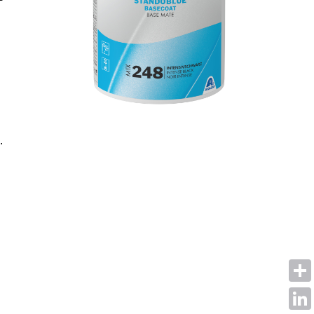
.
Shar