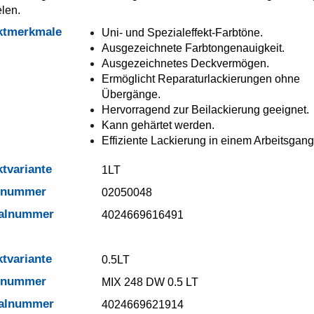
elen.
ktmerkmale
Uni- und Spezialeffekt-Farbtöne.
Ausgezeichnete Farbtongenauigkeit.
Ausgezeichnetes Deckvermögen.
Ermöglicht Reparaturlackierungen ohne
Übergänge.
Hervorragend zur Beilackierung geeignet.
Kann gehärtet werden.
Effiziente Lackierung in einem Arbeitsgang
tvariante
1LT
elnummer
02050048
ialnummer
4024669616491
tvariante
0.5LT
elnummer
MIX 248 DW 0.5 LT
ialnummer
4024669621914