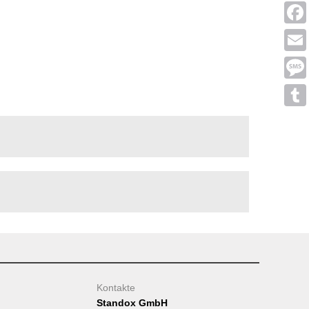
Linke
Face
Emai
Mess
Tumb
Kontakte
Standox GmbH