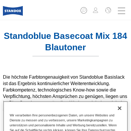
Standoblue Basecoat Mix 184
Blautoner
Die höchste Farbtongenauigkeit von Standoblue Basislack
ist das Ergebnis kontinuierlicher Weiterentwicklung.
Farbkompetenz, technologisches Know-how sowie die
Verpflichtung, höchsten Ansprüchen zu genügen, liegen uns
im Blut. Standox unterstützt Ihre Werkstatt dabei, auch bei
speziellen Reparaturaufträgen und nicht alltäglichen
Farbtönen hervorragende Ergebnisse zu erzielen.
Wir verarbeiten Ihre personenbezogenen Daten, um unsere Websites und
Dienste zu messen und zu verbessern, unsere Marketingkampagnen zu
unterstützen und personalisierte Inhalte und Werbung bereitzustellen. Wenn
Produktmerkmale
Sie auf die Schaltfläche rechts klicken, können Sie Ihre Datenschutzrechte