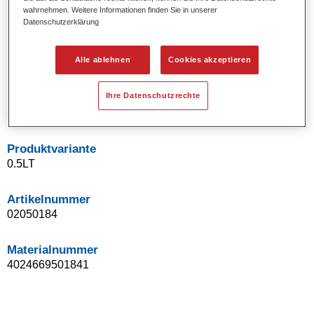
wahrnehmen. Weitere Informationen finden Sie in unserer
Uni- und Spezialeffekt-Farbtöne.
Datenschutzerklärung
Ausgezeichnete Farbtongenauigkeit.
Ausgezeichnetes Deckvermögen.
Ermöglicht Reparaturlackierungen ohne Übergänge.
Alle ablehnen
Cookies akzeptieren
Hervorragend zur Beilackierung geeignet.
Kann gehärtet werden.
Ihre Datenschutzrechte
Effiziente Lackierung in einem Arbeitsgang.
Produktvariante
0.5LT
Artikelnummer
02050184
Materialnummer
4024669501841