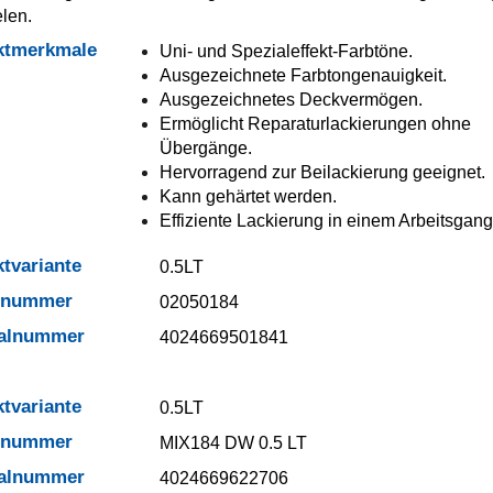
elen.
ktmerkmale
Uni- und Spezialeffekt-Farbtöne.
Ausgezeichnete Farbtongenauigkeit.
Ausgezeichnetes Deckvermögen.
Ermöglicht Reparaturlackierungen ohne
Übergänge.
Hervorragend zur Beilackierung geeignet.
Kann gehärtet werden.
Effiziente Lackierung in einem Arbeitsgang
tvariante
0.5LT
elnummer
02050184
ialnummer
4024669501841
tvariante
0.5LT
elnummer
MIX184 DW 0.5 LT
ialnummer
4024669622706