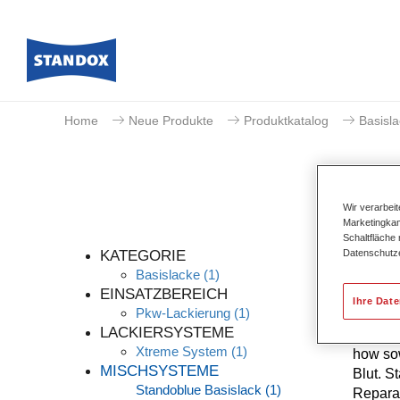
Home
Neue Produkte
Produktkatalog
Basisl
Wir verarbei
Marketingkam
Schaltfläche
Datenschutz
KATEGORIE
Basislacke
(1)
EINSATZBEREICH
Ihre Dat
Pkw-Lackierung
(1)
Die höc
LACKIERSYSTEME
kontinu
Xtreme System
(1)
how sow
MISCHSYSTEME
Blut. S
Standoblue Basislack
(1)
Reparat