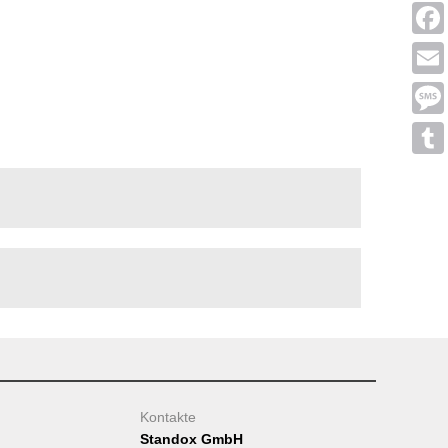
Linke
Face
Emai
Mess
Tumb
Kontakte
Standox GmbH