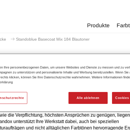
Produkte
Farb
acke
Standoblue Basecoat Mix 184 Blautoner
ten Ihre personenbezogenen Daten, um unsere Websites und Dienste zu messen und zu ver
pagnen zu unterstützen und personalisierte Inhalte und Werbung bereitzustellen. Wenn Sie a
Standoblue Basecoat Mix
 rechts klicken, können Sie Ihre Datenschutzrechte wahrnehmen. Weitere Informationen finde
erklärung
enschutzrechte
Alle ablehnen
Cookies 
hste Farbtongenauigkeit von Standoblue Basislack ist das Erg
ierlicher Weiterentwicklung. Farbkompetenz, technologisches 
ie die Verpflichtung, höchsten Ansprüchen zu genügen, liegen
tandox unterstützt Ihre Werkstatt dabei, auch bei speziellen
uraufträgen und nicht alltäglichen Farbtönen hervorragende E