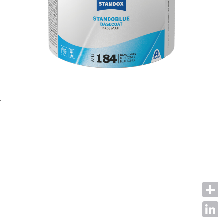
.
Shar