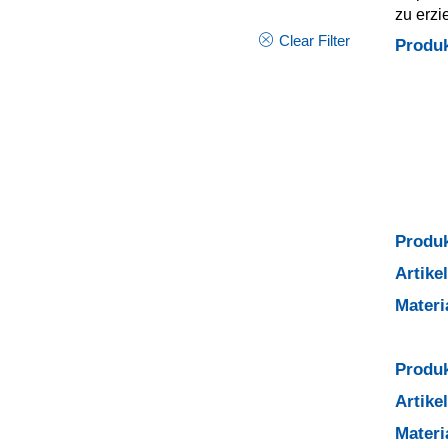
zu erzi
Clear Filter
Produ
Produk
Artik
Mater
Produk
Artik
Mater