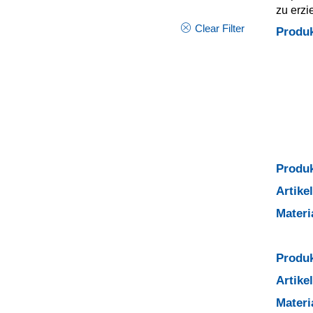
zu erzi
Clear Filter
Produ
Produk
Artik
Mater
Produk
Artik
Mater