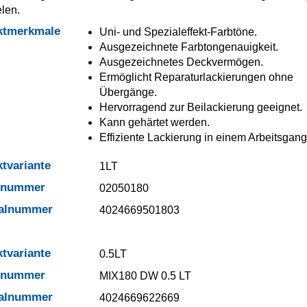
elen.
ktmerkmale
Uni- und Spezialeffekt-Farbtöne.
Ausgezeichnete Farbtongenauigkeit.
Ausgezeichnetes Deckvermögen.
Ermöglicht Reparaturlackierungen ohne
Übergänge.
Hervorragend zur Beilackierung geeignet.
Kann gehärtet werden.
Effiziente Lackierung in einem Arbeitsgang
tvariante
1LT
elnummer
02050180
ialnummer
4024669501803
tvariante
0.5LT
elnummer
MIX180 DW 0.5 LT
ialnummer
4024669622669