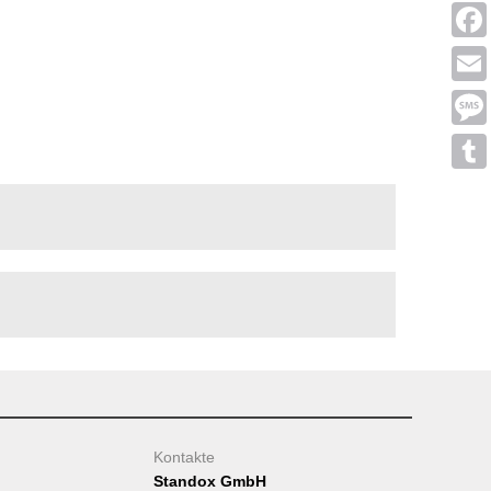
Linke
Face
Emai
Mess
Tumb
Kontakte
Standox GmbH