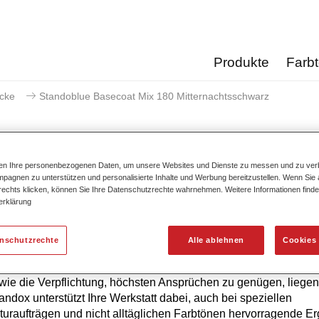
Produkte
Farb
acke
Standoblue Basecoat Mix 180 Mitternachtsschwarz
ten Ihre personenbezogenen Daten, um unsere Websites und Dienste zu messen und zu ver
pagnen zu unterstützen und personalisierte Inhalte und Werbung bereitzustellen. Wenn Sie a
Standoblue Basecoat Mix 180 
 rechts klicken, können Sie Ihre Datenschutzrechte wahrnehmen. Weitere Informationen finde
erklärung
enschutzrechte
Alle ablehnen
Cookies 
hste Farbtongenauigkeit von Standoblue Basislack ist das Erg
ierlicher Weiterentwicklung. Farbkompetenz, technologisches 
ie die Verpflichtung, höchsten Ansprüchen zu genügen, liegen
tandox unterstützt Ihre Werkstatt dabei, auch bei speziellen
uraufträgen und nicht alltäglichen Farbtönen hervorragende E