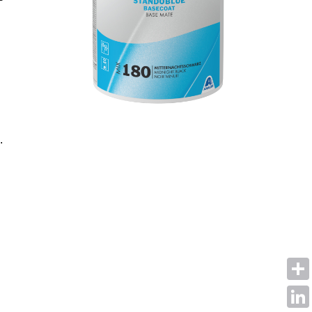
.
Shar