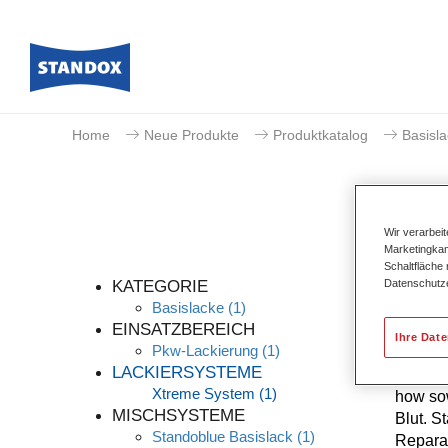
Home
Neue Produkte
Produktkatalog
Basisl
Wir verarbei
Marketingkam
Schaltfläche
Datenschutz
KATEGORIE
Basislacke
(1)
EINSATZBEREICH
Ihre Dat
Pkw-Lackierung
(1)
Die höc
LACKIERSYSTEME
kontinu
Xtreme System
(1)
how sow
MISCHSYSTEME
Blut. S
Standoblue Basislack
(1)
Reparat