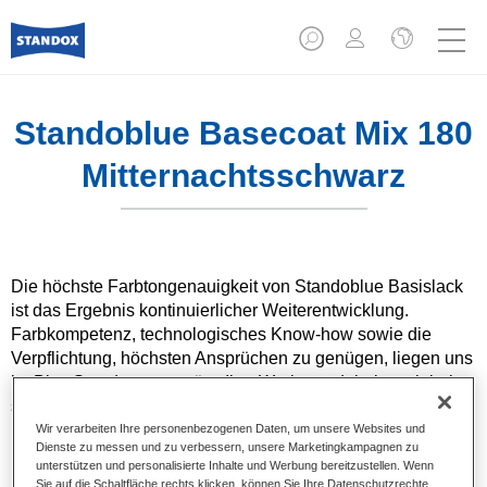
Standoblue Basecoat Mix 180
Mitternachtsschwarz
Die höchste Farbtongenauigkeit von Standoblue Basislack
ist das Ergebnis kontinuierlicher Weiterentwicklung.
Farbkompetenz, technologisches Know-how sowie die
Verpflichtung, höchsten Ansprüchen zu genügen, liegen uns
im Blut. Standox unterstützt Ihre Werkstatt dabei, auch bei
speziellen Reparaturaufträgen und nicht alltäglichen
Farbtönen hervorragende Ergebnisse zu erzielen.
Wir verarbeiten Ihre personenbezogenen Daten, um unsere Websites und
Dienste zu messen und zu verbessern, unsere Marketingkampagnen zu
unterstützen und personalisierte Inhalte und Werbung bereitzustellen. Wenn
Produktmerkmale
Sie auf die Schaltfläche rechts klicken, können Sie Ihre Datenschutzrechte