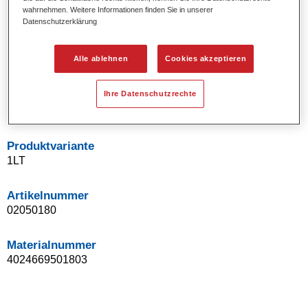
wahrnehmen. Weitere Informationen finden Sie in unserer
Uni- und Spezialeffekt-Farbtöne.
Datenschutzerklärung
Ausgezeichnete Farbtongenauigkeit.
Ausgezeichnetes Deckvermögen.
Ermöglicht Reparaturlackierungen ohne Übergänge.
Alle ablehnen
Cookies akzeptieren
Hervorragend zur Beilackierung geeignet.
Kann gehärtet werden.
Ihre Datenschutzrechte
Effiziente Lackierung in einem Arbeitsgang.
Produktvariante
1LT
Artikelnummer
02050180
Materialnummer
4024669501803