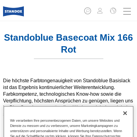
Standoblue Basecoat Mix 166
Rot
Die höchste Farbtongenauigkeit von Standoblue Basislack
ist das Ergebnis kontinuierlicher Weiterentwicklung.
Farbkompetenz, technologisches Know-how sowie die
Verpflichtung, höchsten Ansprüchen zu genügen, liegen uns
im Blut. Standox unterstützt Ihre Werkstatt dabei, auch bei
speziellen Reparaturaufträgen und nicht alltäglichen
Farbtönen hervorragende Ergebnisse zu erzielen.
Wir verarbeiten Ihre personenbezogenen Daten, um unsere Websites und
Dienste zu messen und zu verbessern, unsere Marketingkampagnen zu
unterstützen und personalisierte Inhalte und Werbung bereitzustellen. Wenn
Produktmerkmale
Sie auf die Schaltfläche rechts klicken, können Sie Ihre Datenschutzrechte