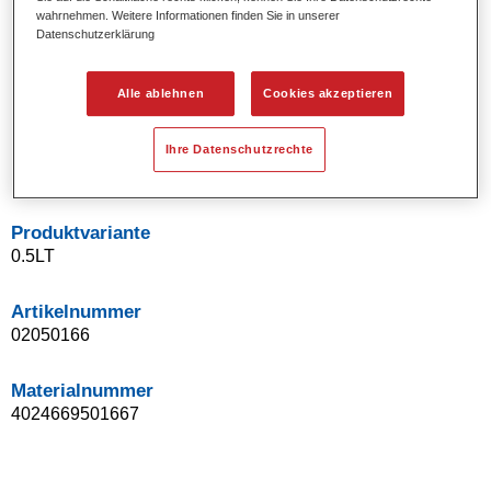
wahrnehmen. Weitere Informationen finden Sie in unserer
Uni- und Spezialeffekt-Farbtöne.
Datenschutzerklärung
Ausgezeichnete Farbtongenauigkeit.
Ausgezeichnetes Deckvermögen.
Ermöglicht Reparaturlackierungen ohne Übergänge.
Alle ablehnen
Cookies akzeptieren
Hervorragend zur Beilackierung geeignet.
Kann gehärtet werden.
Ihre Datenschutzrechte
Effiziente Lackierung in einem Arbeitsgang.
Produktvariante
0.5LT
Artikelnummer
02050166
Materialnummer
4024669501667