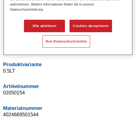
wahrnehmen. Weitere Informationen finden Sie in unserer
Uni- und Spezialeffekt-Farbtöne.
Datenschutzerklärung
Ausgezeichnete Farbtongenauigkeit.
Ausgezeichnetes Deckvermögen.
Ermöglicht Reparaturlackierungen ohne Übergänge.
Alle ablehnen
Cookies akzeptieren
Hervorragend zur Beilackierung geeignet.
Kann gehärtet werden.
Ihre Datenschutzrechte
Effiziente Lackierung in einem Arbeitsgang.
Produktvariante
0.5LT
Artikelnummer
02050154
Materialnummer
4024669501544