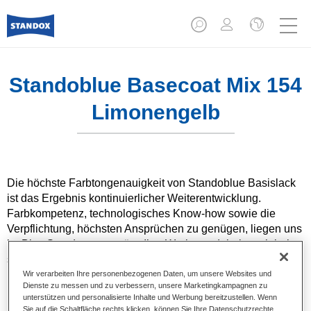
Standoblue Basecoat Mix 154
Limonengelb
Die höchste Farbtongenauigkeit von Standoblue Basislack
ist das Ergebnis kontinuierlicher Weiterentwicklung.
Farbkompetenz, technologisches Know-how sowie die
Verpflichtung, höchsten Ansprüchen zu genügen, liegen uns
im Blut. Standox unterstützt Ihre Werkstatt dabei, auch bei
speziellen Reparaturaufträgen und nicht alltäglichen
Farbtönen hervorragende Ergebnisse zu erzielen.
Wir verarbeiten Ihre personenbezogenen Daten, um unsere Websites und
Dienste zu messen und zu verbessern, unsere Marketingkampagnen zu
unterstützen und personalisierte Inhalte und Werbung bereitzustellen. Wenn
Produktmerkmale
Sie auf die Schaltfläche rechts klicken, können Sie Ihre Datenschutzrechte