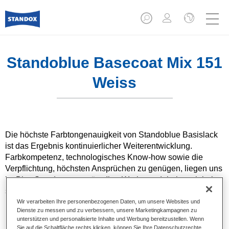
Standoblue Basecoat Mix 151
Weiss
Die höchste Farbtongenauigkeit von Standoblue Basislack
ist das Ergebnis kontinuierlicher Weiterentwicklung.
Farbkompetenz, technologisches Know-how sowie die
Verpflichtung, höchsten Ansprüchen zu genügen, liegen uns
im Blut. Standox unterstützt Ihre Werkstatt dabei, auch bei
speziellen Reparaturaufträgen und nicht alltäglichen
Farbtönen hervorragende Ergebnisse zu erzielen.
Wir verarbeiten Ihre personenbezogenen Daten, um unsere Websites und
Dienste zu messen und zu verbessern, unsere Marketingkampagnen zu
unterstützen und personalisierte Inhalte und Werbung bereitzustellen. Wenn
Produktmerkmale
Sie auf die Schaltfläche rechts klicken, können Sie Ihre Datenschutzrechte