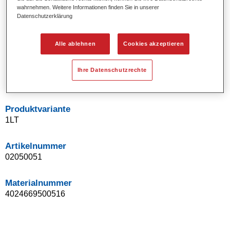
wahrnehmen. Weitere Informationen finden Sie in unserer
Uni- und Spezialeffekt-Farbtöne.
Datenschutzerklärung
Ausgezeichnete Farbtongenauigkeit.
Ausgezeichnetes Deckvermögen.
Ermöglicht Reparaturlackierungen ohne Übergänge.
Alle ablehnen
Cookies akzeptieren
Hervorragend zur Beilackierung geeignet.
Kann gehärtet werden.
Ihre Datenschutzrechte
Effiziente Lackierung in einem Arbeitsgang.
Produktvariante
1LT
Artikelnummer
02050051
Materialnummer
4024669500516