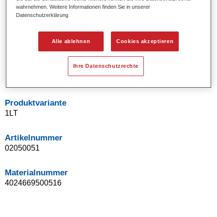
wahrnehmen. Weitere Informationen finden Sie in unserer
Uni- und Spezialeffekt-Farbtöne.
Datenschutzerklärung
Ausgezeichnete Farbtongenauigkeit.
Ausgezeichnetes Deckvermögen.
Ermöglicht Reparaturlackierungen ohne Übergänge.
Alle ablehnen
Cookies akzeptieren
Hervorragend zur Beilackierung geeignet.
Kann gehärtet werden.
Ihre Datenschutzrechte
Effiziente Lackierung in einem Arbeitsgang.
Produktvariante
1LT
Artikelnummer
02050051
Materialnummer
4024669500516