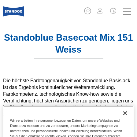
Standoblue Basecoat Mix 151
Weiss
Die höchste Farbtongenauigkeit von Standoblue Basislack
ist das Ergebnis kontinuierlicher Weiterentwicklung.
Farbkompetenz, technologisches Know-how sowie die
Verpflichtung, höchsten Ansprüchen zu genügen, liegen uns
im Blut. Standox unterstützt Ihre Werkstatt dabei, auch bei
speziellen Reparaturaufträgen und nicht alltäglichen
Farbtönen hervorragende Ergebnisse zu erzielen.
Wir verarbeiten Ihre personenbezogenen Daten, um unsere Websites und
Dienste zu messen und zu verbessern, unsere Marketingkampagnen zu
unterstützen und personalisierte Inhalte und Werbung bereitzustellen. Wenn
Produktmerkmale
Sie auf die Schaltfläche rechts klicken, können Sie Ihre Datenschutzrechte