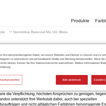
Produkte
Farb
acke
Standoblue Basecoat Mix 151 Weiss
ten Ihre personenbezogenen Daten, um unsere Websites und Dienste zu messen und zu ver
pagnen zu unterstützen und personalisierte Inhalte und Werbung bereitzustellen. Wenn Sie a
Standoblue Basecoat 
 rechts klicken, können Sie Ihre Datenschutzrechte wahrnehmen. Weitere Informationen finde
erklärung
enschutzrechte
Alle ablehnen
Cookies 
hste Farbtongenauigkeit von Standoblue Basislack ist das Erg
ierlicher Weiterentwicklung. Farbkompetenz, technologisches 
ie die Verpflichtung, höchsten Ansprüchen zu genügen, liegen
tandox unterstützt Ihre Werkstatt dabei, auch bei speziellen
uraufträgen und nicht alltäglichen Farbtönen hervorragende E