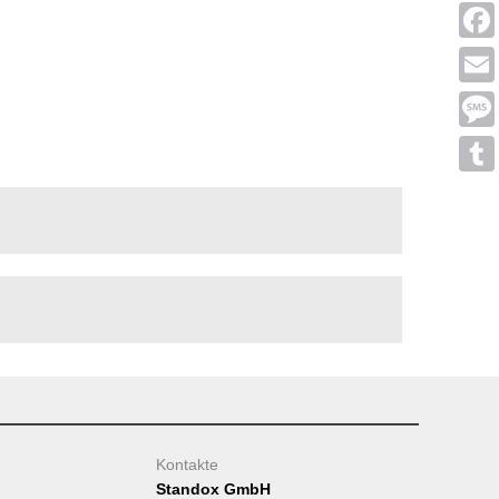
Linke
Face
Emai
Mess
Tumb
Kontakte
Standox GmbH