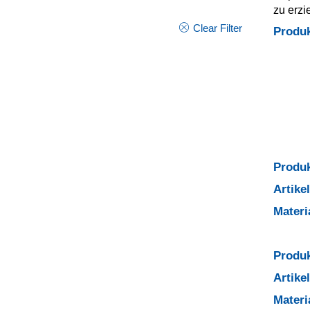
zu erzi
Clear Filter
Produ
Produk
Artik
Mater
Produk
Artik
Mater