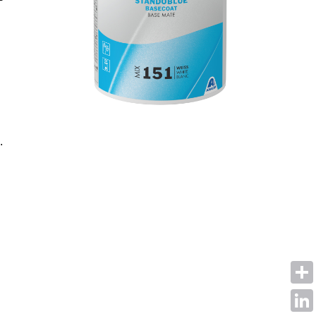
.
Shar