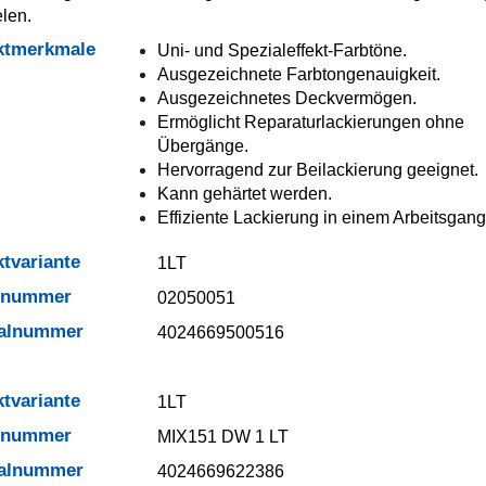
elen.
ktmerkmale
Uni- und Spezialeffekt-Farbtöne.
Ausgezeichnete Farbtongenauigkeit.
Ausgezeichnetes Deckvermögen.
Ermöglicht Reparaturlackierungen ohne
Übergänge.
Hervorragend zur Beilackierung geeignet.
Kann gehärtet werden.
Effiziente Lackierung in einem Arbeitsgang
tvariante
1LT
elnummer
02050051
ialnummer
4024669500516
tvariante
1LT
elnummer
MIX151 DW 1 LT
ialnummer
4024669622386