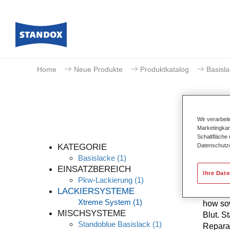
Home
Neue Produkte
Produktkatalog
Basisl
Wir verarbei
Marketingkam
Schaltfläche
Datenschutz
KATEGORIE
Basislacke
(1)
EINSATZBEREICH
Ihre Dat
Pkw-Lackierung
(1)
Die höc
LACKIERSYSTEME
kontinu
Xtreme System
(1)
how sow
MISCHSYSTEME
Blut. S
Standoblue Basislack
(1)
Reparat