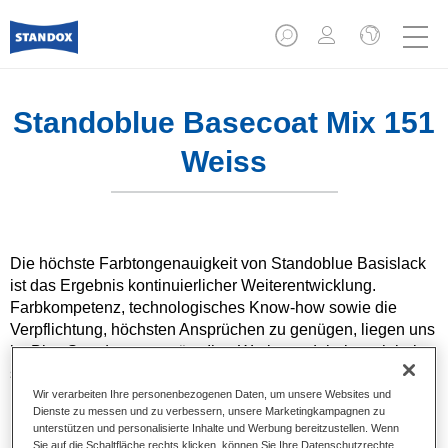
Standoblue Basecoat Mix 151
Weiss
Die höchste Farbtongenauigkeit von Standoblue Basislack
ist das Ergebnis kontinuierlicher Weiterentwicklung.
Farbkompetenz, technologisches Know-how sowie die
Verpflichtung, höchsten Ansprüchen zu genügen, liegen uns
im Blut. Standox unterstützt Ihre Werkstatt dabei, auch bei
speziellen Reparaturaufträgen und nicht alltäglichen
Farbtönen hervorragende Ergebnisse zu erzielen.
Wir verarbeiten Ihre personenbezogenen Daten, um unsere Websites und
Dienste zu messen und zu verbessern, unsere Marketingkampagnen zu
unterstützen und personalisierte Inhalte und Werbung bereitzustellen. Wenn
Produktmerkmale
Sie auf die Schaltfläche rechts klicken, können Sie Ihre Datenschutzrechte