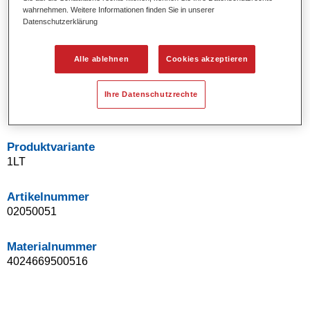
wahrnehmen. Weitere Informationen finden Sie in unserer
Uni- und Spezialeffekt-Farbtöne.
Datenschutzerklärung
Ausgezeichnete Farbtongenauigkeit.
Ausgezeichnetes Deckvermögen.
Ermöglicht Reparaturlackierungen ohne Übergänge.
Alle ablehnen
Cookies akzeptieren
Hervorragend zur Beilackierung geeignet.
Kann gehärtet werden.
Ihre Datenschutzrechte
Effiziente Lackierung in einem Arbeitsgang.
Produktvariante
1LT
Artikelnummer
02050051
Materialnummer
4024669500516