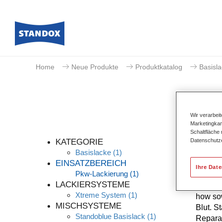
Home
Neue Produkte
Produktkatalog
Basisl
Wir verarbei
Marketingkam
Schaltfläche
Datenschutz
KATEGORIE
Basislacke
(1)
EINSATZBEREICH
Ihre Dat
Pkw-Lackierung
(1)
Die höc
LACKIERSYSTEME
kontinu
Xtreme System
(1)
how sow
MISCHSYSTEME
Blut. S
Standoblue Basislack
(1)
Reparat