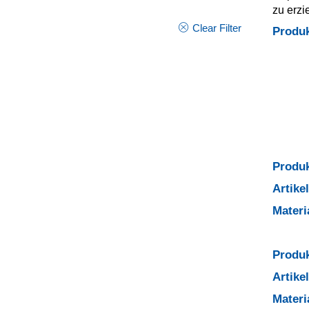
zu erzi
Clear Filter
Produ
Produk
Artik
Mater
Produk
Artik
Mater