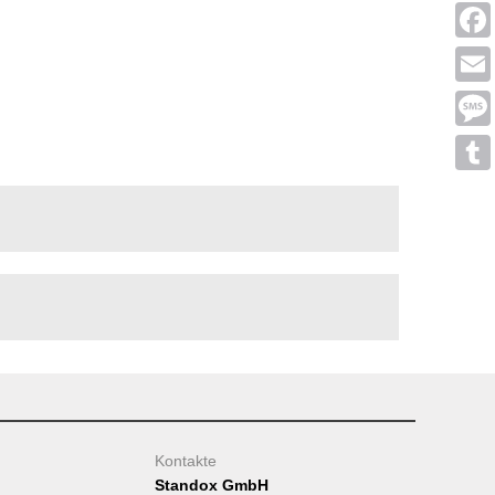
Linke
Face
Emai
Mess
Tumb
Kontakte
Standox GmbH