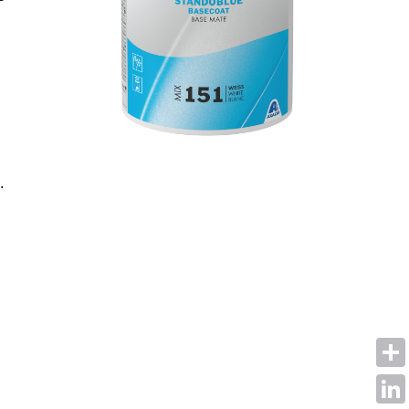
.
Shar