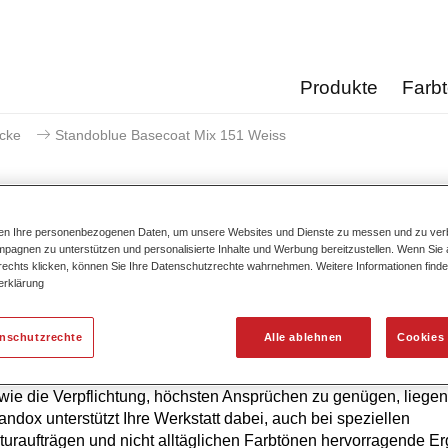
Produkte
Farb
acke
Standoblue Basecoat Mix 151 Weiss
ten Ihre personenbezogenen Daten, um unsere Websites und Dienste zu messen und zu ver
pagnen zu unterstützen und personalisierte Inhalte und Werbung bereitzustellen. Wenn Sie a
Standoblue Basecoat 
 rechts klicken, können Sie Ihre Datenschutzrechte wahrnehmen. Weitere Informationen finde
erklärung
enschutzrechte
Alle ablehnen
Cookies 
hste Farbtongenauigkeit von Standoblue Basislack ist das Erg
ierlicher Weiterentwicklung. Farbkompetenz, technologisches 
ie die Verpflichtung, höchsten Ansprüchen zu genügen, liegen
tandox unterstützt Ihre Werkstatt dabei, auch bei speziellen
uraufträgen und nicht alltäglichen Farbtönen hervorragende E