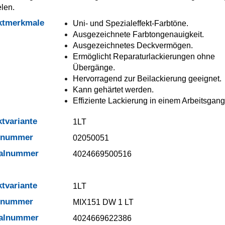
elen.
ktmerkmale
Uni- und Spezialeffekt-Farbtöne.
Ausgezeichnete Farbtongenauigkeit.
Ausgezeichnetes Deckvermögen.
Ermöglicht Reparaturlackierungen ohne
Übergänge.
Hervorragend zur Beilackierung geeignet.
Kann gehärtet werden.
Effiziente Lackierung in einem Arbeitsgang
tvariante
1LT
elnummer
02050051
ialnummer
4024669500516
tvariante
1LT
elnummer
MIX151 DW 1 LT
ialnummer
4024669622386