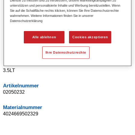
Dienste zu messen und zu verbessern, unsere Marketingkampagnen zu
Uni- und Spezialeffekt-Farbtöne.
unterstützen und personalisierte Inhalte und Werbung bereitzustellen. Wenn
Sie auf die Schaltfläche rechts klicken, können Sie Ihre Datenschutzrechte
Ausgezeichnete Farbtongenauigkeit.
wahrnehmen. Weitere Informationen finden Sie in unserer
Ausgezeichnetes Deckvermögen.
Datenschutzerklärung
Ermöglicht Reparaturlackierungen ohne Übergänge.
Hervorragend zur Beilackierung geeignet.
Alle ablehnen
Cookies akzeptieren
Kann gehärtet werden.
Effiziente Lackierung in einem Arbeitsgang.
Ihre Datenschutzrechte
Produktvariante
3.5LT
Artikelnummer
02050232
Materialnummer
4024669502329