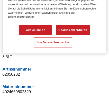
Dienste zu messen und zu verbessern, unsere Marketingkampagnen zu
Uni- und Spezialeffekt-Farbtöne.
unterstützen und personalisierte Inhalte und Werbung bereitzustellen. Wenn
Sie auf die Schaltfläche rechts klicken, können Sie Ihre Datenschutzrechte
Ausgezeichnete Farbtongenauigkeit.
wahrnehmen. Weitere Informationen finden Sie in unserer
Ausgezeichnetes Deckvermögen.
Datenschutzerklärung
Ermöglicht Reparaturlackierungen ohne Übergänge.
Hervorragend zur Beilackierung geeignet.
Alle ablehnen
Cookies akzeptieren
Kann gehärtet werden.
Effiziente Lackierung in einem Arbeitsgang.
Ihre Datenschutzrechte
Produktvariante
3.5LT
Artikelnummer
02050232
Materialnummer
4024669502329