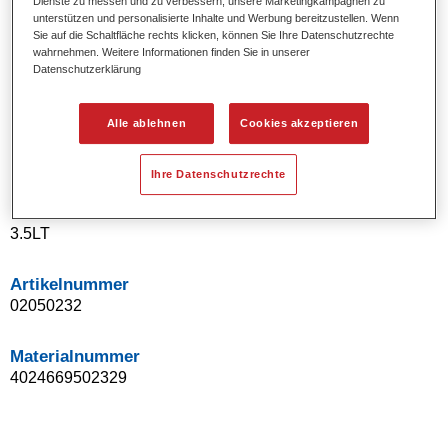
Dienste zu messen und zu verbessern, unsere Marketingkampagnen zu
Uni- und Spezialeffekt-Farbtöne.
unterstützen und personalisierte Inhalte und Werbung bereitzustellen. Wenn
Sie auf die Schaltfläche rechts klicken, können Sie Ihre Datenschutzrechte
Ausgezeichnete Farbtongenauigkeit.
wahrnehmen. Weitere Informationen finden Sie in unserer
Ausgezeichnetes Deckvermögen.
Datenschutzerklärung
Ermöglicht Reparaturlackierungen ohne Übergänge.
Hervorragend zur Beilackierung geeignet.
Alle ablehnen
Cookies akzeptieren
Kann gehärtet werden.
Effiziente Lackierung in einem Arbeitsgang.
Ihre Datenschutzrechte
Produktvariante
3.5LT
Artikelnummer
02050232
Materialnummer
4024669502329