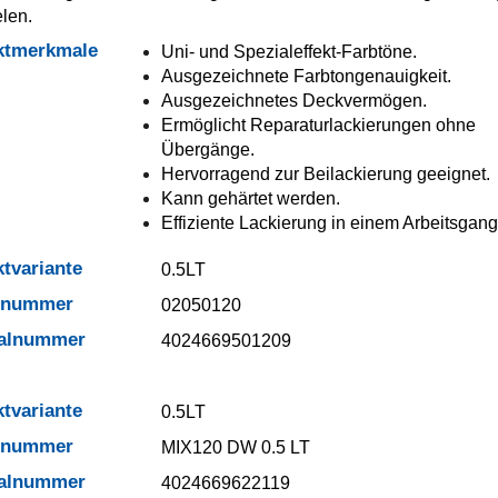
elen.
ktmerkmale
Uni- und Spezialeffekt-Farbtöne.
Ausgezeichnete Farbtongenauigkeit.
Ausgezeichnetes Deckvermögen.
Ermöglicht Reparaturlackierungen ohne
Übergänge.
Hervorragend zur Beilackierung geeignet.
Kann gehärtet werden.
Effiziente Lackierung in einem Arbeitsgang
tvariante
0.5LT
elnummer
02050120
ialnummer
4024669501209
tvariante
0.5LT
elnummer
MIX120 DW 0.5 LT
ialnummer
4024669622119