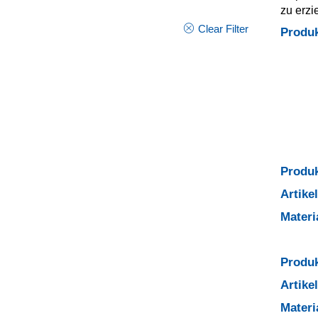
zu erzi
Clear Filter
Produ
Produk
Artik
Mater
Produk
Artik
Mater