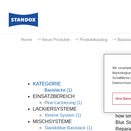
Home
Neue Produkte
Produktkatalog
Basisl
Wir verarbei
Marketingkam
Schaltfläche
Datenschutz
KATEGORIE
Basislacke
(1)
EINSATZBEREICH
Ihre Dat
Pkw-Lackierung
(1)
Die höc
LACKIERSYSTEME
kontinu
Xtreme System
(1)
how sow
MISCHSYSTEME
Blut. S
Standoblue Basislack
(1)
Reparat