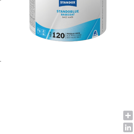
.
Shar