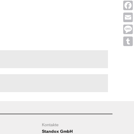
Linke
Face
Emai
Mess
Tumb
Kontakte
Standox GmbH