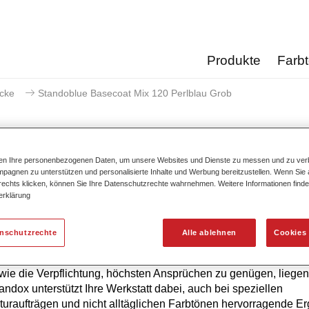
Produkte
Farb
acke
Standoblue Basecoat Mix 120 Perlblau Grob
ten Ihre personenbezogenen Daten, um unsere Websites und Dienste zu messen und zu ver
pagnen zu unterstützen und personalisierte Inhalte und Werbung bereitzustellen. Wenn Sie a
Standoblue Basecoat Mix 1
 rechts klicken, können Sie Ihre Datenschutzrechte wahrnehmen. Weitere Informationen finde
erklärung
enschutzrechte
Alle ablehnen
Cookies 
hste Farbtongenauigkeit von Standoblue Basislack ist das Erg
ierlicher Weiterentwicklung. Farbkompetenz, technologisches 
ie die Verpflichtung, höchsten Ansprüchen zu genügen, liegen
tandox unterstützt Ihre Werkstatt dabei, auch bei speziellen
uraufträgen und nicht alltäglichen Farbtönen hervorragende E