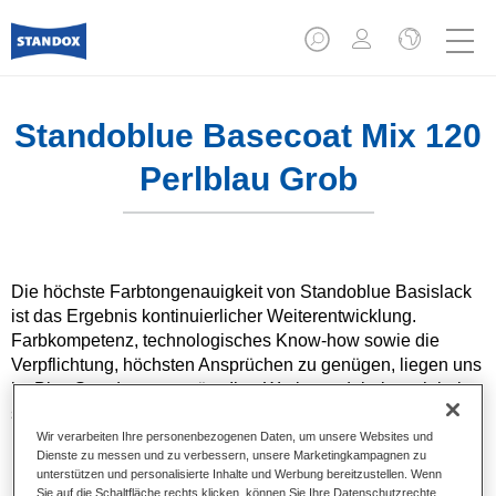
Standoblue Basecoat Mix 120
Perlblau Grob
Die höchste Farbtongenauigkeit von Standoblue Basislack
ist das Ergebnis kontinuierlicher Weiterentwicklung.
Farbkompetenz, technologisches Know-how sowie die
Verpflichtung, höchsten Ansprüchen zu genügen, liegen uns
im Blut. Standox unterstützt Ihre Werkstatt dabei, auch bei
speziellen Reparaturaufträgen und nicht alltäglichen
Farbtönen hervorragende Ergebnisse zu erzielen.
Wir verarbeiten Ihre personenbezogenen Daten, um unsere Websites und
Dienste zu messen und zu verbessern, unsere Marketingkampagnen zu
unterstützen und personalisierte Inhalte und Werbung bereitzustellen. Wenn
Produktmerkmale
Sie auf die Schaltfläche rechts klicken, können Sie Ihre Datenschutzrechte