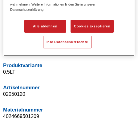
wahrnehmen. Weitere Informationen finden Sie in unserer
Uni- und Spezialeffekt-Farbtöne.
Datenschutzerklärung
Ausgezeichnete Farbtongenauigkeit.
Ausgezeichnetes Deckvermögen.
Ermöglicht Reparaturlackierungen ohne Übergänge.
Alle ablehnen
Cookies akzeptieren
Hervorragend zur Beilackierung geeignet.
Kann gehärtet werden.
Ihre Datenschutzrechte
Effiziente Lackierung in einem Arbeitsgang.
Produktvariante
0.5LT
Artikelnummer
02050120
Materialnummer
4024669501209