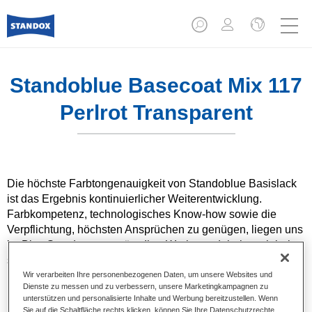
Standoblue Basecoat Mix 117
Perlrot Transparent
Die höchste Farbtongenauigkeit von Standoblue Basislack
ist das Ergebnis kontinuierlicher Weiterentwicklung.
Farbkompetenz, technologisches Know-how sowie die
Verpflichtung, höchsten Ansprüchen zu genügen, liegen uns
im Blut. Standox unterstützt Ihre Werkstatt dabei, auch bei
speziellen Reparaturaufträgen und nicht alltäglichen
Farbtönen hervorragende Ergebnisse zu erzielen.
Wir verarbeiten Ihre personenbezogenen Daten, um unsere Websites und
Dienste zu messen und zu verbessern, unsere Marketingkampagnen zu
unterstützen und personalisierte Inhalte und Werbung bereitzustellen. Wenn
Produktmerkmale
Sie auf die Schaltfläche rechts klicken, können Sie Ihre Datenschutzrechte