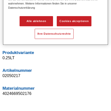
wahrnehmen. Weitere Informationen finden Sie in unserer
Uni- und Spezialeffekt-Farbtöne.
Datenschutzerklärung
Ausgezeichnete Farbtongenauigkeit.
Ausgezeichnetes Deckvermögen.
Ermöglicht Reparaturlackierungen ohne Übergänge.
Alle ablehnen
Cookies akzeptieren
Hervorragend zur Beilackierung geeignet.
Kann gehärtet werden.
Ihre Datenschutzrechte
Effiziente Lackierung in einem Arbeitsgang.
Produktvariante
0.25LT
Artikelnummer
02050217
Materialnummer
4024669502176