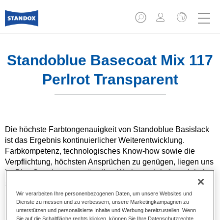
Standoblue Basecoat Mix 117
Perlrot Transparent
Die höchste Farbtongenauigkeit von Standoblue Basislack
ist das Ergebnis kontinuierlicher Weiterentwicklung.
Farbkompetenz, technologisches Know-how sowie die
Verpflichtung, höchsten Ansprüchen zu genügen, liegen uns
im Blut. Standox unterstützt Ihre Werkstatt dabei, auch bei
speziellen Reparaturaufträgen und nicht alltäglichen
Farbtönen hervorragende Ergebnisse zu erzielen.
Wir verarbeiten Ihre personenbezogenen Daten, um unsere Websites und
Dienste zu messen und zu verbessern, unsere Marketingkampagnen zu
unterstützen und personalisierte Inhalte und Werbung bereitzustellen. Wenn
Produktmerkmale
Sie auf die Schaltfläche rechts klicken, können Sie Ihre Datenschutzrechte