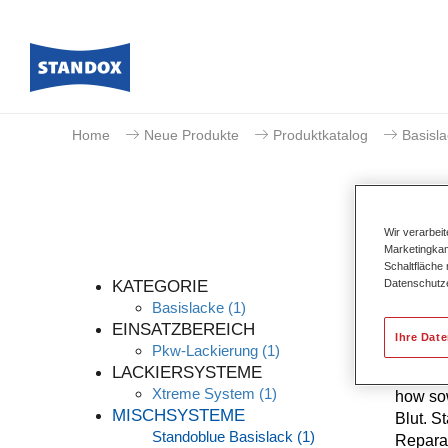
Home
Neue Produkte
Produktkatalog
Basisl
Wir verarbei
Marketingkam
Schaltfläche
Datenschutz
KATEGORIE
Basislacke
(1)
EINSATZBEREICH
Ihre Dat
Pkw-Lackierung
(1)
Die höc
LACKIERSYSTEME
kontinu
Xtreme System
(1)
how sow
MISCHSYSTEME
Blut. S
Standoblue Basislack
(1)
Reparat