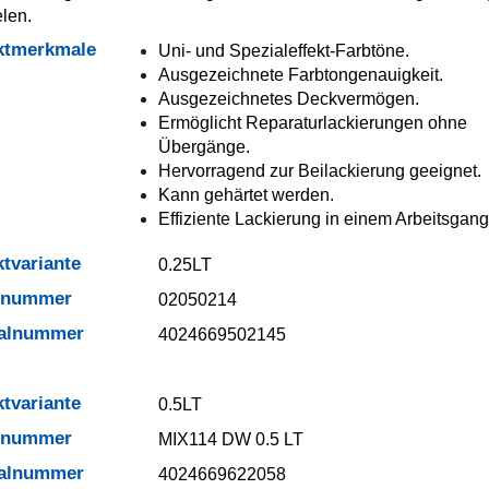
elen.
ktmerkmale
Uni- und Spezialeffekt-Farbtöne.
Ausgezeichnete Farbtongenauigkeit.
Ausgezeichnetes Deckvermögen.
Ermöglicht Reparaturlackierungen ohne
Übergänge.
Hervorragend zur Beilackierung geeignet.
Kann gehärtet werden.
Effiziente Lackierung in einem Arbeitsgang
tvariante
0.25LT
elnummer
02050214
ialnummer
4024669502145
tvariante
0.5LT
elnummer
MIX114 DW 0.5 LT
ialnummer
4024669622058