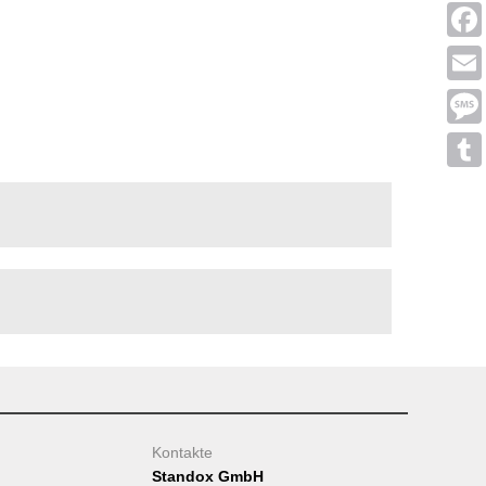
Linke
Face
Emai
Mess
Tumb
Kontakte
Standox GmbH