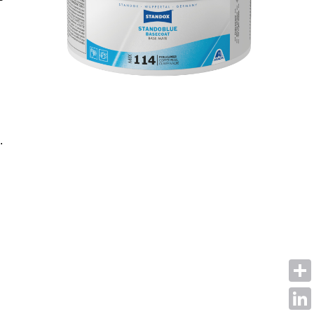
.
Shar