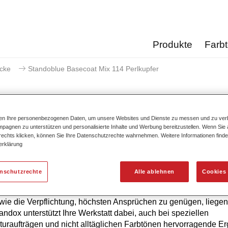
Produkte
Farb
acke
Standoblue Basecoat Mix 114 Perlkupfer
ten Ihre personenbezogenen Daten, um unsere Websites und Dienste zu messen und zu ver
pagnen zu unterstützen und personalisierte Inhalte und Werbung bereitzustellen. Wenn Sie a
Standoblue Basecoat Mix
 rechts klicken, können Sie Ihre Datenschutzrechte wahrnehmen. Weitere Informationen finde
erklärung
enschutzrechte
Alle ablehnen
Cookies 
hste Farbtongenauigkeit von Standoblue Basislack ist das Erg
ierlicher Weiterentwicklung. Farbkompetenz, technologisches 
ie die Verpflichtung, höchsten Ansprüchen zu genügen, liegen
tandox unterstützt Ihre Werkstatt dabei, auch bei speziellen
uraufträgen und nicht alltäglichen Farbtönen hervorragende E