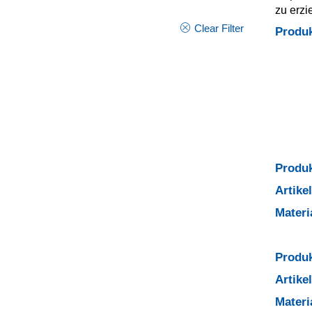
zu erzi
Clear Filter
Produ
Produk
Artik
Mater
Produk
Artik
Mater