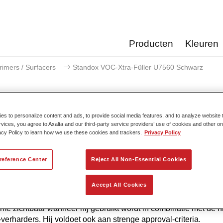
Producten
Kleuren
rimers / Surfacers
Standox VOC-Xtra-Füller U7560 Schwarz
s to personalize content and ads, to provide social media features, and to analyze website t
rvices, you agree to Axalta and our third-party service providers’ use of cookies and other on
Standox VOC-Xtra-Fülle
acy Policy to learn how we use these cookies and trackers.
Privacy Policy
reference Center
Reject All Non-Essential Cookies
iversele Standox VOC-Xtra-Füller U7560 levert dankzij de jon
Accept All Cookies
echnologie de beste resultaten. De zeer goede kwaliteit en snelhe
voor de ideale basis voor perfecte oppervlakken. Zijn voordelen
me zichtbaar wanneer hij gebruikt wordt in combinatie met de 
erharders. Hij voldoet ook aan strenge approval-criteria.