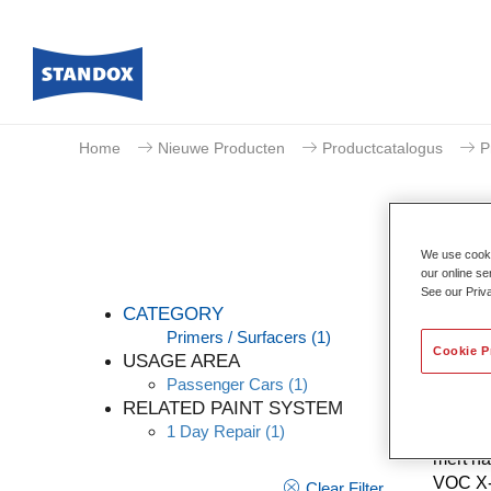
Home
Nieuwe Producten
Productcatalogus
P
We use cookie
our online se
See our Priv
CATEGORY
Primers / Surfacers
(1)
Cookie P
USAGE AREA
Passenger Cars
(1)
Deze un
RELATED PAINT SYSTEM
fillert
1 Day Repair
(1)
zorgen 
mert na
VOC X-v
Clear Filter