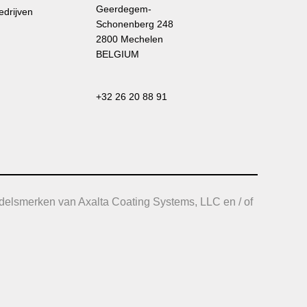
Geerdegem-
edrijven
Schonenberg 248
2800 Mechelen
BELGIUM
+32 26 20 88 91
delsmerken van Axalta Coating Systems, LLC en / of