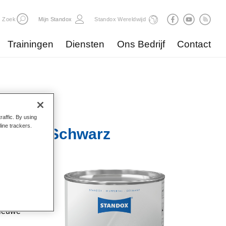
Zoek
Mijn Standox
Standox Wereldwijd
Trainingen
Diensten
Ons Bedrijf
Contact
raffic. By using
line trackers.
r U7560 Schwarz
gste
id
 zijn
nieuwe