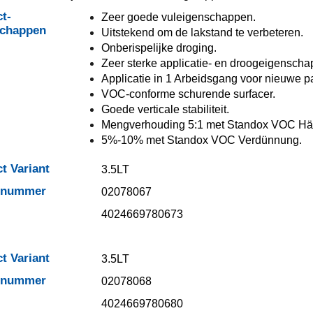
t-
Zeer goede vuleigenschappen.
schappen
Uitstekend om de lakstand te verbeteren.
Onberispelijke droging.
Zeer sterke applicatie- en droogeigenscha
Applicatie in 1 Arbeidsgang voor nieuwe p
VOC-conforme schurende surfacer.
Goede verticale stabiliteit.
Mengverhouding 5:1 met Standox VOC Här
5%-10% met Standox VOC Verdünnung.
t Variant
3.5LT
elnummer
02078067
4024669780673
t Variant
3.5LT
elnummer
02078068
4024669780680