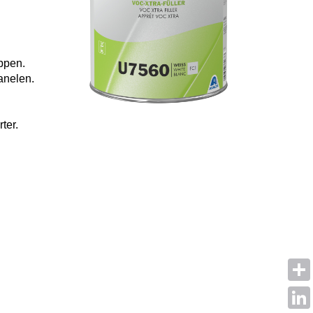
ppen.
anelen.
ter.
Shar