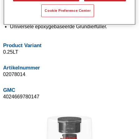
Goede isolerende eigenschappen.
Cookie Preference Center
Geschikt voor IR-droging.
Goede houdbaarheid.
Universele epoxygebaseerde Grundierfüller.
Product Variant
0.25LT
Artikelnummer
02078014
GMC
4024669780147