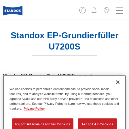
Standox EP-Grundierfüller
U7200S
Standox EP-Grundierfüller U7200S, op basis van epoxy, is
een universele, chromaatvrije vullende grondverf die
bescherming biedt tegen corrosie op stalen en verzinkte
We use cookies to personalize content and ads, to provide social media
features, and to analyze website traffic. By using our online services, you
ondergronden. Het biedt een prima isolatie voor
agree to Axalta and our third-party service providers’ use of cookies and other
thermoplastische ondergronden en is ook beschikbaar in de
online trackers. See our Privacy Policy to learn how we use these cookies and
SprayMax spuitbus voor kleinere reparaties en
trackers.
Privacy Policy
doorgeschuurde zones.
Reject All Non-Essential Cookies
Accept All Cookies
Product- eigenschappen