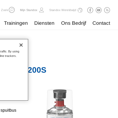
Zoek
Mijn Standox
Standox Wereldwijd
Trainingen
Diensten
Ons Bedrijf
Contact
raffic. By using
line trackers.
üller U7200S
ele,
 op
 spuitbus