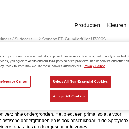
Producten
Kleuren
rimers / Surfacers
Standox EP-Grundierfüller U7200S
s to personalize content and ads, to provide social media features, and to analyze website t
rvices, you agree to Axalta and our third-party service providers’ use of cookies and other on
acy Policy to learn how we use these cookies and trackers.
Privacy Policy
Standox EP-Grundierf
reference Center
Reject All Non-Essential Cookies
Accept All Cookies
 EP-Grundierfüller U7200S, op basis van epoxy, is een univers
tvrije vullende grondverf die bescherming biedt tegen corrosie
en verzinkte ondergronden. Het biedt een prima isolatie voor
lastische ondergronden en is ook beschikbaar in de SprayMax
einere reparaties en doorgeschuurde zones.