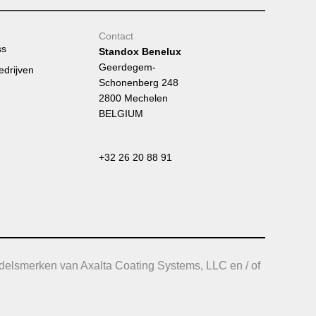
Contact
ss
Standox Benelux
Geerdegem-
edrijven
Schonenberg 248
2800 Mechelen
BELGIUM
+32 26 20 88 91
delsmerken van Axalta Coating Systems, LLC en / of