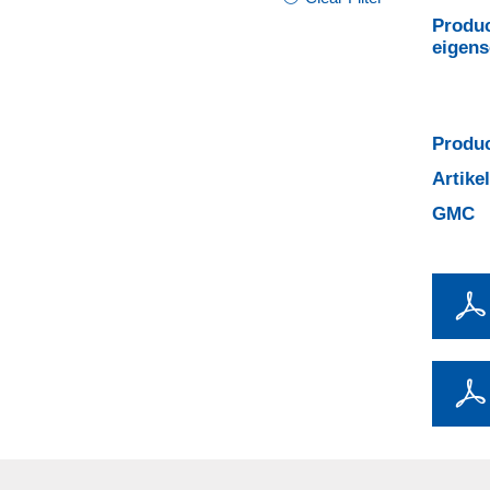
Produc
eigen
Produc
Artik
GMC