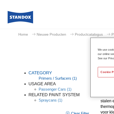
Home
Nieuwe Producten
Productcatalogus
P
We use cookie
our online se
See our Priv
Cookie P
CATEGORY
Primers / Surfacers
(1)
USAGE AREA
Passenger Cars
(1)
Standox
RELATED PAINT SYSTEM
chromaa
Spraycans
(1)
stalen 
thermop
voor kl
Clear Filter