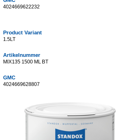
GMC
4024669622232
Product Variant
1.5LT
Artikelnummer
MIX135 1500 ML BT
GMC
4024669628807