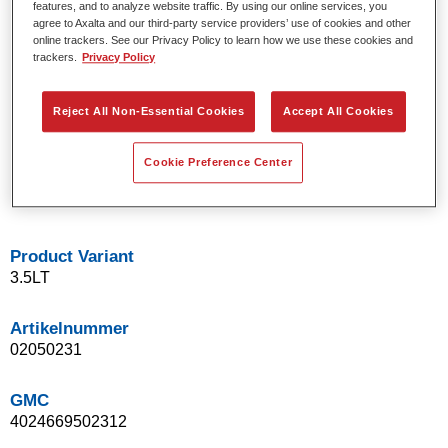
features, and to analyze website traffic. By using our online services, you
Effen en effectkleuren met behulp van de nieuwste
agree to Axalta and our third-party service providers’ use of cookies and other
pigmenttechnologie.
online trackers. See our Privacy Policy to learn how we use these cookies and
trackers.
Privacy Policy
Uitzonderlijke kleurnauwkeurigheid.
Uitstekende vlekcontrole.
Uitstekende vloei-eigenschappen.
Reject All Non-Essential Cookies
Accept All Cookies
Goede eigenschappen voor vloeiende overgangen en
onzichtbare herstellingen.
Cookie Preference Center
Flexibel in gebruik.
Snelle applicatie in een enkele spuitgang.
Product Variant
3.5LT
Artikelnummer
02050231
GMC
4024669502312